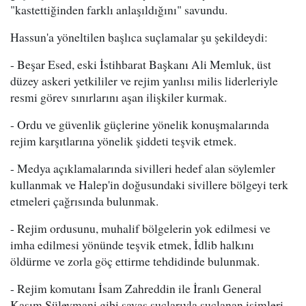
"kastettiğinden farklı anlaşıldığını" savundu.
Hassun'a yöneltilen başlıca suçlamalar şu şekildeydi:
- Beşar Esed, eski İstihbarat Başkanı Ali Memluk, üst
düzey askeri yetkililer ve rejim yanlısı milis liderleriyle
resmi görev sınırlarını aşan ilişkiler kurmak.
- Ordu ve güvenlik güçlerine yönelik konuşmalarında
rejim karşıtlarına yönelik şiddeti teşvik etmek.
- Medya açıklamalarında sivilleri hedef alan söylemler
kullanmak ve Halep'in doğusundaki sivillere bölgeyi terk
etmeleri çağrısında bulunmak.
- Rejim ordusunu, muhalif bölgelerin yok edilmesi ve
imha edilmesi yönünde teşvik etmek, İdlib halkını
öldürme ve zorla göç ettirme tehdidinde bulunmak.
- Rejim komutanı İsam Zahreddin ile İranlı General
Kasım Süleymani gibi savaş suçlarıyla suçlanan isimleri