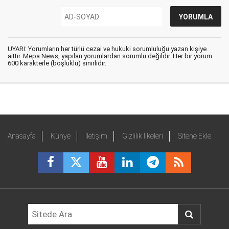
UYARI: Yorumların her türlü cezai ve hukuki sorumluluğu yazan kişiye
aittir. Mepa News, yapılan yorumlardan sorumlu değildir. Her bir yorum
600 karakterle (boşluklu) sınırlıdır.
Anasayfa
Künye
İletişim
Gizlilik İlkeleri
Sitene Ekle