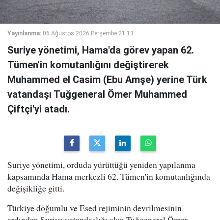
Yayınlanma:
06 Ağustos 2026 Perşembe 21:13
Suriye yönetimi, Hama'da görev yapan 62.
Tümen'in komutanlığını değiştirerek
Muhammed el Casim (Ebu Amşe) yerine Türk
vatandaşı Tuğgeneral Ömer Muhammed
Çiftçi'yi atadı.
Suriye yönetimi, orduda yürüttüğü yeniden yapılanma
kapsamında Hama merkezli 62. Tümen'in komutanlığında
değişikliğe gitti.
Türkiye doğumlu ve Esed rejiminin devrilmesinin
ardından Suriye vatandaşlığı alan Tuğgeneral Ömer