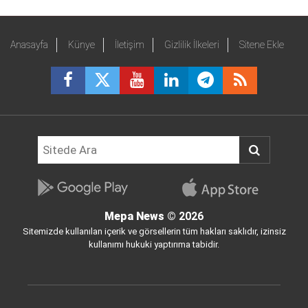
Anasayfa
Künye
İletişim
Gizlilik İlkeleri
Sitene Ekle
Mepa News
© 2026
Sitemizde kullanılan içerik ve görsellerin tüm hakları saklıdır, izinsiz
kullanımı hukuki yaptırıma tabidir.