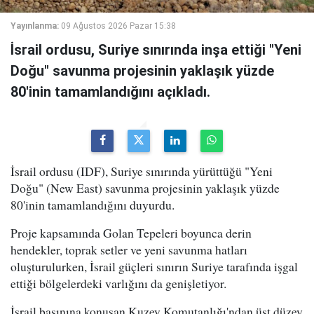
Yayınlanma:
09 Ağustos 2026 Pazar 15:38
İsrail ordusu, Suriye sınırında inşa ettiği "Yeni
Doğu" savunma projesinin yaklaşık yüzde
80'inin tamamlandığını açıkladı.
İsrail ordusu (IDF), Suriye sınırında yürüttüğü "Yeni
Doğu" (New East) savunma projesinin yaklaşık yüzde
80'inin tamamlandığını duyurdu.
Proje kapsamında Golan Tepeleri boyunca derin
hendekler, toprak setler ve yeni savunma hatları
oluşturulurken, İsrail güçleri sınırın Suriye tarafında işgal
ettiği bölgelerdeki varlığını da genişletiyor.
İsrail basınına konuşan Kuzey Komutanlığı'ndan üst düzey