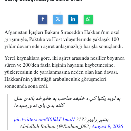
Afganistan İçişleri Bakanı Siraceddin Hakkani'nin özel
girişimiyle, Paktika ve Host vilayetlerinde yaklaşık 100
yıldır devam eden aşiret anlaşmazlığı barışla sonuçlandı.
Yerel kaynaklara göre, iki aşiret arasında nesiller boyunca
süren ve 200'den fazla kişinin hayatını kaybetmesine,
yüzlercesinin de yaralanmasına neden olan kan davası,
Hakkani'nin yürüttüğü arabuluculuk görüşmeleri
sonucunda sona erdi.
په لویه پکتیا کې د خلیفه صاحب په هڅو څه باندې سل
کلنه بدي پای ته ورسېده!
pic.twitter.com/X0IkkF1maH
بشپړ راپور????
— Abdullah Raihan (@Raihan_093)
August 9, 2026