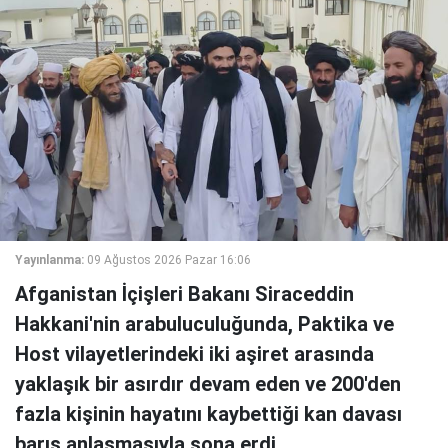
Yayınlanma:
09 Ağustos 2026 Pazar 16:06
Afganistan İçişleri Bakanı Siraceddin
Hakkani'nin arabuluculuğunda, Paktika ve
Host vilayetlerindeki iki aşiret arasında
yaklaşık bir asırdır devam eden ve 200'den
fazla kişinin hayatını kaybettiği kan davası
barış anlaşmasıyla sona erdi.