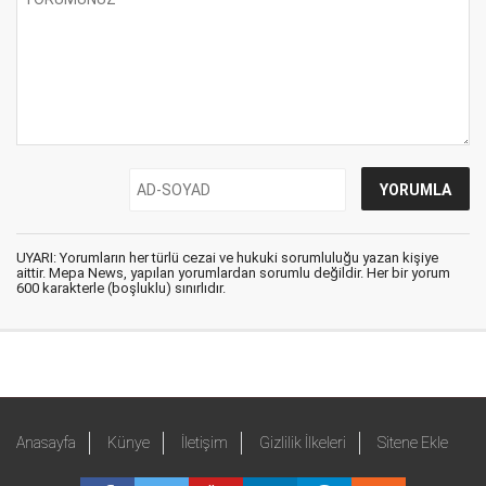
UYARI: Yorumların her türlü cezai ve hukuki sorumluluğu yazan kişiye
aittir. Mepa News, yapılan yorumlardan sorumlu değildir. Her bir yorum
600 karakterle (boşluklu) sınırlıdır.
Anasayfa
Künye
İletişim
Gizlilik İlkeleri
Sitene Ekle