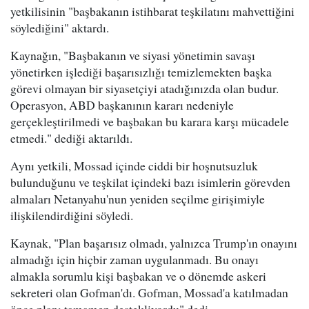
yetkilisinin "başbakanın istihbarat teşkilatını mahvettiğini
söylediğini" aktardı.
Kaynağın, "Başbakanın ve siyasi yönetimin savaşı
yönetirken işlediği başarısızlığı temizlemekten başka
görevi olmayan bir siyasetçiyi atadığınızda olan budur.
Operasyon, ABD başkanının kararı nedeniyle
gerçekleştirilmedi ve başbakan bu karara karşı mücadele
etmedi." dediği aktarıldı.
Aynı yetkili, Mossad içinde ciddi bir hoşnutsuzluk
bulunduğunu ve teşkilat içindeki bazı isimlerin görevden
almaları Netanyahu'nun yeniden seçilme girişimiyle
ilişkilendirdiğini söyledi.
Kaynak, "Plan başarısız olmadı, yalnızca Trump'ın onayını
almadığı için hiçbir zaman uygulanmadı. Bu onayı
almakla sorumlu kişi başbakan ve o dönemde askeri
sekreteri olan Gofman'dı. Gofman, Mossad'a katılmadan
önce planı tamamen destekliyordu" dedi.