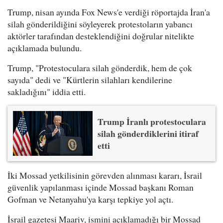
Trump, nisan ayında Fox News'e verdiği röportajda İran'a
silah gönderildiğini söyleyerek protestoların yabancı
aktörler tarafından desteklendiğini doğrular nitelikte
açıklamada bulundu.
Trump, "Protestoculara silah gönderdik, hem de çok
sayıda" dedi ve "Kürtlerin silahları kendilerine
sakladığını" iddia etti.
Trump İranlı protestoculara
silah gönderdiklerini itiraf
etti
İki Mossad yetkilisinin görevden alınması kararı, İsrail
güvenlik yapılanması içinde Mossad başkanı Roman
Gofman ve Netanyahu'ya karşı tepkiye yol açtı.
İsrail gazetesi Maariv, ismini açıklamadığı bir Mossad