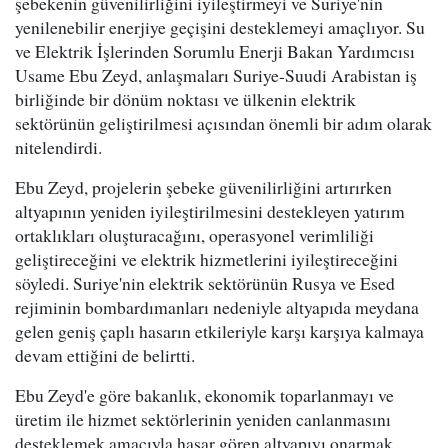
şebekenin güvenilirliğini iyileştirmeyi ve Suriye'nin
yenilenebilir enerjiye geçişini desteklemeyi amaçlıyor. Su
ve Elektrik İşlerinden Sorumlu Enerji Bakan Yardımcısı
Usame Ebu Zeyd, anlaşmaları Suriye-Suudi Arabistan iş
birliğinde bir dönüm noktası ve ülkenin elektrik
sektörünün geliştirilmesi açısından önemli bir adım olarak
nitelendirdi.
Ebu Zeyd, projelerin şebeke güvenilirliğini artırırken
altyapının yeniden iyileştirilmesini destekleyen yatırım
ortaklıkları oluşturacağını, operasyonel verimliliği
geliştireceğini ve elektrik hizmetlerini iyileştireceğini
söyledi. Suriye'nin elektrik sektörünün Rusya ve Esed
rejiminin bombardımanları nedeniyle altyapıda meydana
gelen geniş çaplı hasarın etkileriyle karşı karşıya kalmaya
devam ettiğini de belirtti.
Ebu Zeyd'e göre bakanlık, ekonomik toparlanmayı ve
üretim ile hizmet sektörlerinin yeniden canlanmasını
desteklemek amacıyla hasar gören altyapıyı onarmak,