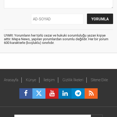
UYARI: Yorumların her türlü cezai ve hukuki sorumluluğu yazan kişiye
aittir. Mepa News, yapılan yorumlardan sorumlu değildir. Her bir yorum
600 karakterle (boşluklu) sınırlıdır.
Anasayfa
Künye
İletişim
Gizlilik İlkeleri
Sitene Ekle