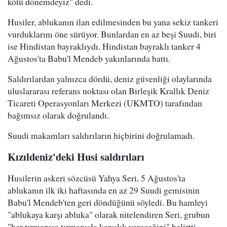
kötü dönemdeyiz" dedi.
Husiler, ablukanın ilan edilmesinden bu yana sekiz tankeri
vurduklarını öne sürüyor. Bunlardan en az beşi Suudi, biri
ise Hindistan bayraklıydı. Hindistan bayraklı tanker 4
Ağustos'ta Babu'l Mendeb yakınlarında battı.
Saldırılardan yalnızca dördü, deniz güvenliği olaylarında
uluslararası referans noktası olan Birleşik Krallık Deniz
Ticareti Operasyonları Merkezi (UKMTO) tarafından
bağımsız olarak doğrulandı.
Suudi makamları saldırıların hiçbirini doğrulamadı.
Kızıldeniz'deki Husi saldırıları
Husilerin askeri sözcüsü Yahya Seri, 5 Ağustos'ta
ablukanın ilk iki haftasında en az 29 Suudi gemisinin
Babu'l Mendeb'ten geri döndüğünü söyledi. Bu hamleyi
"ablukaya karşı abluka" olarak nitelendiren Seri, grubun
"her tırmanışa tırmanışla karşılık vereceğini" belirtti.