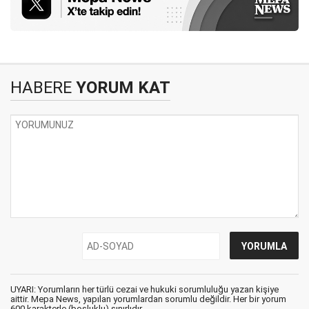
HABERE
YORUM KAT
UYARI: Yorumların her türlü cezai ve hukuki sorumluluğu yazan kişiye
aittir. Mepa News, yapılan yorumlardan sorumlu değildir. Her bir yorum
600 karakterle (boşluklu) sınırlıdır.