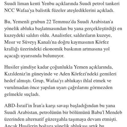
Suudi liman kenti Yenbu açıklarında Suudi petrol tankeri
NCC Wafaa'ya balistik füzeler ateşlediklerini açıkladı.
Bu, Yemenli grubun 22 Temmuz'da Suudi Arabistan'a
yönelik abluka başlatmasından bu yana gerçekleştirdiği en
kuzeydeki saldırı oldu. Analistler, saldırıların kuzeye,
Mısır ve Süveyş Kanalı'na doğru kaymasının Körfez
krallığı üzerindeki ekonomik baskının artmasına yol
açacağı uyarısında bulunuyor.
Husiler şimdiye kadar çoğunlukla Yemen açıklarında,
Kızıldeniz'in güneyinde ve Aden Körfezi'ndeki gemileri
hedef almıştı. Grup, Wafaa'yı ablukayı ihlal etmek ve
vurulmadan önce yapılan uyarı çağrılarını görmezden
gelmekle suçladı.
ABD-İsrail'in İran'a karşı savaşı başladığından bu yana
Suudi Arabistan, petrolünün bir bölümünü Babu'l Mendeb
üzerinden alternatif güzergahla taşımaya devam etmişti.
Ancak Husilerin boğaza yönelik ablukası artık bu