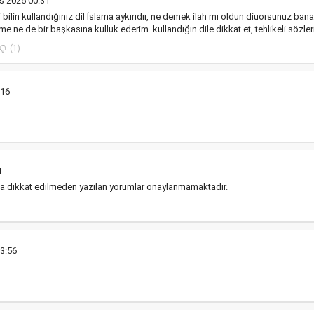
s 2025 00:31
bilin kullandığınız dil İslama aykırıdır, ne demek ilah mı oldun diuorsunuz bana? 
e ne de bir başkasına kulluk ederim. kullandığın dile dikkat et, tehlikeli sözler
(1)
:16
4
ına dikkat edilmeden yazılan yorumlar onaylanmamaktadır.
3:56