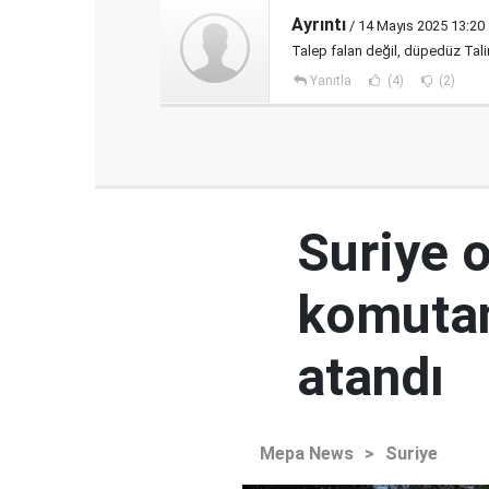
Ayrıntı
/ 14 Mayıs 2025 13:20
Talep falan değil, düpedüz Tal
Yanıtla
(4)
(2)
Suriye 
komutan
atandı
Mepa News
>
Suriye