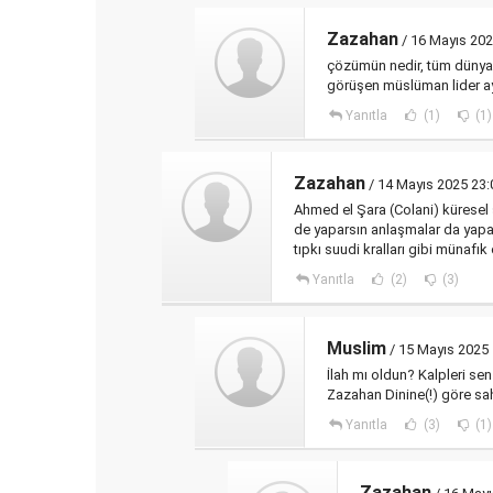
Zazahan
/ 16 Mayıs 202
çözümün nedir, tüm dünyadan
görüşen müslüman lider aynı
Yanıtla
(1)
(1)
Zazahan
/ 14 Mayıs 2025 23:
Ahmed el Şara (Colani) küresel s
de yaparsın anlaşmalar da yapar
tıpkı suudi kralları gibi münafık
Yanıtla
(2)
(3)
Muslim
/ 15 Mayıs 2025 
İlah mı oldun? Kalpleri se
Zazahan Dinine(!) göre sahi
Yanıtla
(3)
(1)
Zazahan