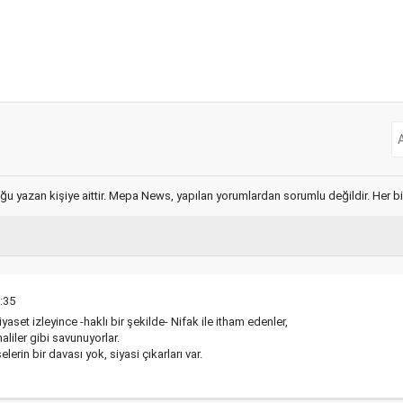
ğu yazan kişiye aittir. Mepa News, yapılan yorumlardan sorumlu değildir. Her bir 
:35
yaset izleyince -haklı bir şekilde- Nifak ile itham edenler,
liler gibi savunuyorlar.
erin bir davası yok, siyasi çıkarları var.