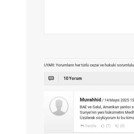
UYARI: Yorumların her türlü cezai ve hukuki sorumlulu
10 Yorum
Muvahhid
/ 14 Mayıs 2025 15
BAE ve Selul, Amerikan yanlısı si
Suriye'nin yeni hükümetini Medha
Üzülerek söylüyorum ki bu kimsel
Yanıtla
(7)
(0)