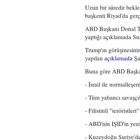
Uzun bir süredir bek
başkenti Riyad'da gerç
ABD Başkanı Donal Tr
yaptığı açıklamada Sur
Trump'ın görüşmesinin
yapılan
açıklamada
Şar
Buna göre ABD Başkanı
- İsrail ile normalleşe
- Tüm yabancı savaşçıla
- Filistinli "teröristleri
- ABD'nin IŞİD'in yen
- Kuzeydoğu Suriye'de