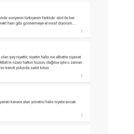
ır suriyenin türkiyenin farklıdır. abd ile her
irekt hain gibi göstermeye el insaf diyorum....
an şey niyettir, niyetin halis ise elbette siyaset
lah'ın rızası halkın huzuru değilse işte o zaman
ını kendi yolunda sabit kılsın.
eriatı kenara alan yönetici halis niyete ancak