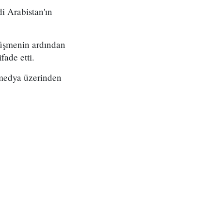
 Arabistan'ın
üşmenin ardından
fade etti.
 medya üzerinden