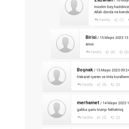
/ 16 Mayı
müslim bey haddinizi 
Allah dıında ne kendim
Yanıtla
(1)
Birisi
/ 15 Mayıs 2025 13
Amin
Yanıtla
(0)
(0)
Boşnak
/ 15 Mayıs 2025 09:2
Hakaret içeren ve imla kurallar
Yanıtla
(0)
(0)
merhamet
/ 14 Mayıs 2025 1
galiba şamı trump fethetmiş
Yanıtla
(2)
(2)