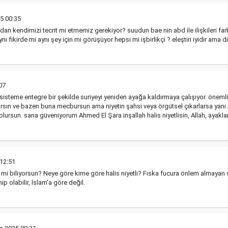
5 00:35
 kendimizi tecrit mi etmemiz gerekiyor? suudun bae nin abd ile ilişkileri farklıd
 fikirde mi aynı şey için mi görüşüyor hepsi mi işbirlikçi ? eleştiri iyidir ama d
07
isteme entegre bir şekilde suriyeyi yeniden ayağa kaldırmaya çalışıyor. önemli ol
sın ve bazen buna mecbursun ama niyetin şahsi veya örgütsel çıkarlarsa yani Al
 olursun. sana güveniyorum Ahmed El Şara inşallah halis niyetlisin, Allah, ayaklar
12:51
n mi biliyorsun? Neye göre kime göre halis niyetli? Fıska fucura önlem almayan ş
p olabilir, İslam'a göre değil.