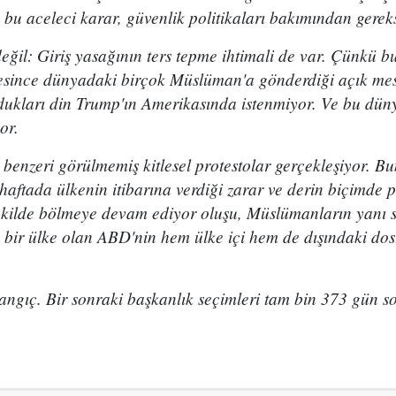
 bu aceleci karar, güvenlik politikaları bakımından gereks
eğil: Giriş yasağının ters tepme ihtimali de var. Çünkü 
since dünyadaki birçok Müslüman'a gönderdiği açık mesa
dukları din Trump'ın Amerikasında istenmiyor. Ve bu dün
or.
benzeri görülmemiş kitlesel protestolar gerçekleşiyor. B
 haftada ülkenin itibarına verdiği zarar ve derin biçimd
ekilde bölmeye devam ediyor oluşu, Müslümanların yanı s
 bir ülke olan ABD'nin hem ülke içi hem de dışındaki dost
angıç. Bir sonraki başkanlık seçimleri tam bin 373 gün s