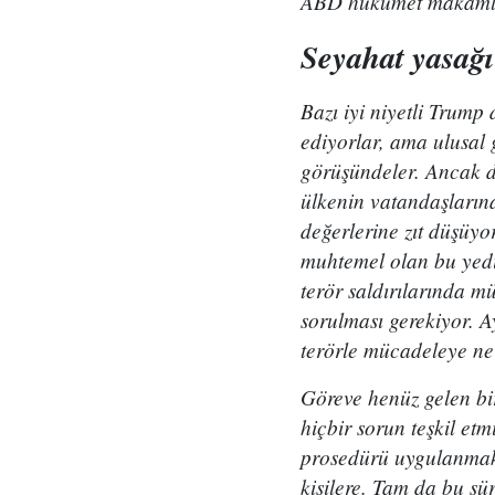
ABD hükümet makamları
Seyahat yasağı
Bazı iyi niyetli Trump
ediyorlar, ama ulusal
görüşündeler. Ancak 
ülkenin vatandaşlarına
değerlerine zıt düşüyo
muhtemel olan bu yedi
terör saldırılarında m
sorulması gerekiyor. A
terörle mücadeleye ne
Göreve henüz gelen bi
hiçbir sorun teşkil et
prosedürü uygulanmakta
kişilere. Tam da bu sü