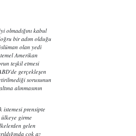
iyi olmadığını kabul
 doğru bir adım olduğu
üslüman olan yedi
e temel Amerikan
run teşkil etmesi
 ABD'de gerçekleşen
etirilmediği sorusunun
altına alınmasının
 istemesi prensipte
r ülkeye girme
lkelerden gelen
ırıldığında çok az