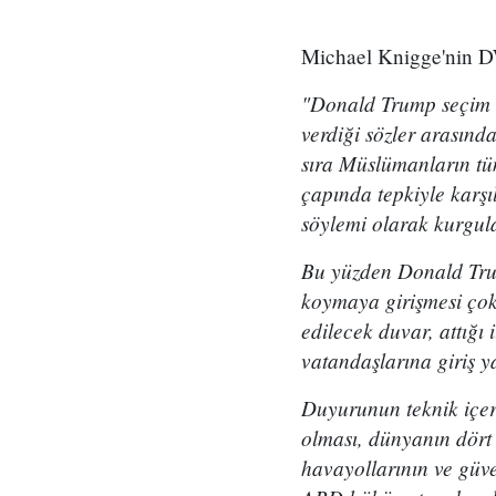
Michael Knigge'nin DW
"Donald Trump seçim k
verdiği sözler arasınd
sıra Müslümanların tü
çapında tepkiyle karş
söylemi olarak kurgula
Bu yüzden Donald Trum
koymaya girişmesi çok
edilecek duvar, attığ
vatandaşlarına giriş y
Duyurunun teknik içer
olması, dünyanın dört
havayollarının ve güve