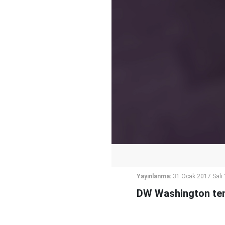
Yayınlanma:
31 Ocak 2017 Salı
DW Washington tems