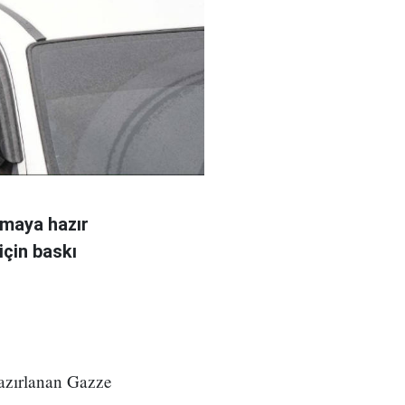
amaya hazır
için baskı
azırlanan Gazze