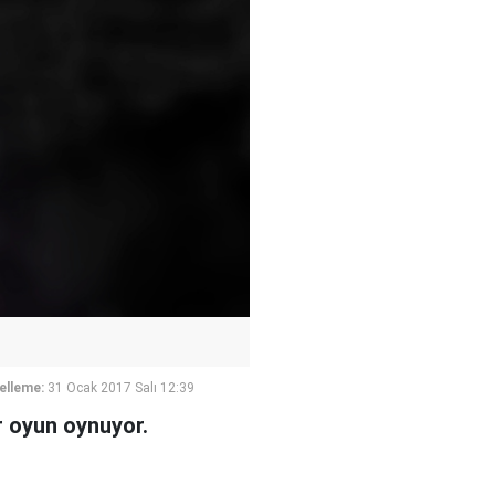
elleme:
31 Ocak 2017 Salı 12:39
r oyun oynuyor.