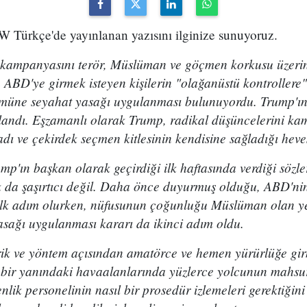
 Türkçe'de yayınlanan yazısını ilginize sunuyoruz.
ampanyasını terör, Müslüman ve göçmen korkusu üzerine 
a ABD'ye girmek isteyen kişilerin "olağanüstü kontrollere"
müne seyahat yasağı uygulanması bulunuyordu. Trump'ın
ılandı. Eşzamanlı olarak Trump, radikal düşüncelerini ka
dı ve çekirdek seçmen kitlesinin kendisine sağladığı hevesl
p'ın başkan olarak geçirdiği ilk haftasında verdiği sözl
 da şaşırtıcı değil. Daha önce duyurmuş olduğu, ABD'nin
ı ilk adım olurken, nüfusunun çoğunluğu Müslüman olan y
asağı uygulanması kararı da ikinci adım oldu.
ik ve yöntem açısından amatörce ve hemen yürürlüğe gir
 bir yanındaki havaalanlarında yüzlerce yolcunun mahsu
nlik personelinin nasıl bir prosedür izlemeleri gerektiğin