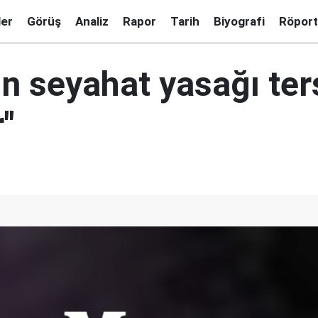
ler
Görüş
Analiz
Rapor
Tarih
Biyografi
Röport
ın seyahat yasağı ter
r"