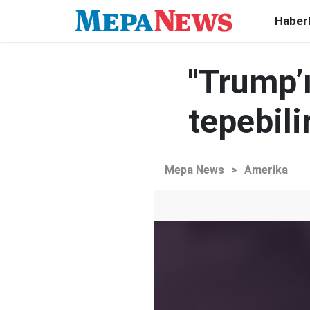
Haber
"Trump’
tepebili
Mepa News
>
Amerika