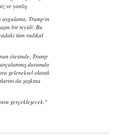
iz ve yanlış.
bu uygulama, Trump'ın
jın bir teyidi: Bu
yadaki tüm radikal
unun ötesinde, Trump
e parçalanmış durumda
ıra geleneksel olarak
larını da şaşkına
onra gerçekleşecek."