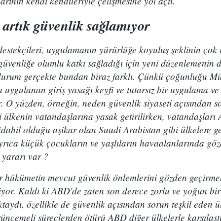
nın kendi kendileriyle çelişmesine yol açtı.
 artık güvenlik sağlamıyor
 destekçileri, uygulamanın yürürlüğe koyuluş şeklinin çok 
 güvenliğe olumlu katkı sağladığı için yeni düzenlemenin
durum gerçekte bundan biraz farklı. Çünkü çoğunluğu M
 uygulanan giriş yasağı keyfi ve tutarsız bir uygulama v
r. O yüzden, örneğin, neden güvenlik siyaseti açısından so
 ülkenin vatandaşlarına yasak getirilirken, vatandaşları
üdahil olduğu aşikar olan Suudi Arabistan gibi ülkelere g
yrıca küçük çocukların ve yaşlıların havaalanlarında göz
 yararı var ?
r hükümetin mevcut güvenlik önlemlerini gözden geçirmek
miyor. Kaldı ki ABD'de zaten son derece zorlu ve yoğun bi
ydı, özellikle de güvenlik açısından sorun teşkil eden ü
rüncemeli süreçlerden ötürü ABD diğer ülkelerle karşılaşt