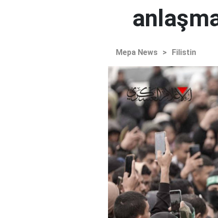
anlaşma
Mepa News
>
Filistin