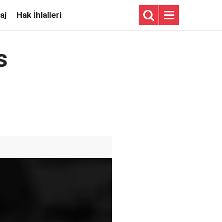
aj
Hak İhlalleri
s