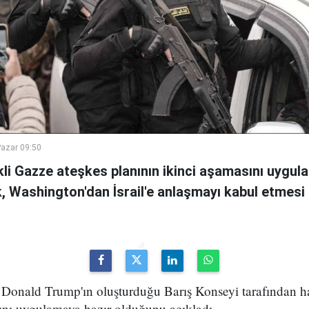
azar 09:50
i Gazze ateşkes planının ikinci aşamasını uygul
, Washington'dan İsrail'e anlaşmayı kabul etmesi 
onald Trump'ın oluşturduğu Barış Konseyi tarafından h
sını uygulamaya hazır olduğunu açıkladı.