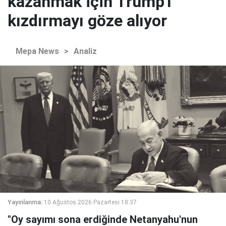
kazanmak için Trump'ı
kızdırmayı göze alıyor
Mepa News
>
Analiz
Yayınlanma:
10 Ağustos 2026 Pazartesi 18:37
"Oy sayımı sona erdiğinde Netanyahu'nun