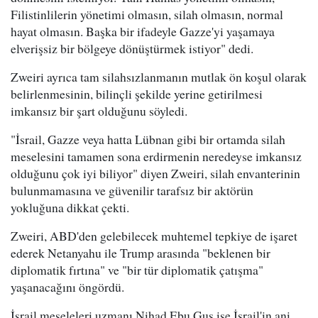
Filistinlilerin yönetimi olmasın, silah olmasın, normal
hayat olmasın. Başka bir ifadeyle Gazze'yi yaşamaya
elverişsiz bir bölgeye dönüştürmek istiyor" dedi.
Zweiri ayrıca tam silahsızlanmanın mutlak ön koşul olarak
belirlenmesinin, bilinçli şekilde yerine getirilmesi
imkansız bir şart olduğunu söyledi.
"İsrail, Gazze veya hatta Lübnan gibi bir ortamda silah
meselesini tamamen sona erdirmenin neredeyse imkansız
olduğunu çok iyi biliyor" diyen Zweiri, silah envanterinin
bulunmamasına ve güvenilir tarafsız bir aktörün
yokluğuna dikkat çekti.
Zweiri, ABD'den gelebilecek muhtemel tepkiye de işaret
ederek Netanyahu ile Trump arasında "beklenen bir
diplomatik fırtına" ve "bir tür diplomatik çatışma"
yaşanacağını öngördü.
İsrail meseleleri uzmanı Nihad Ebu Guş ise İsrail'in ani