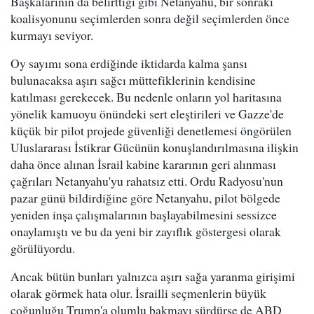
Başkalarının da belirttiği gibi Netanyahu, bir sonraki
koalisyonunu seçimlerden sonra değil seçimlerden önce
kurmayı seviyor.
Oy sayımı sona erdiğinde iktidarda kalma şansı
bulunacaksa aşırı sağcı müttefiklerinin kendisine
katılması gerekecek. Bu nedenle onların yol haritasına
yönelik kamuoyu önündeki sert eleştirileri ve Gazze'de
küçük bir pilot projede güvenliği denetlemesi öngörülen
Uluslararası İstikrar Gücünün konuşlandırılmasına ilişkin
daha önce alınan İsrail kabine kararının geri alınması
çağrıları Netanyahu'yu rahatsız etti. Ordu Radyosu'nun
pazar günü bildirdiğine göre Netanyahu, pilot bölgede
yeniden inşa çalışmalarının başlayabilmesini sessizce
onaylamıştı ve bu da yeni bir zayıflık göstergesi olarak
görülüyordu.
Ancak bütün bunları yalnızca aşırı sağa yaranma girişimi
olarak görmek hata olur. İsrailli seçmenlerin büyük
çoğunluğu Trump'a olumlu bakmayı sürdürse de ABD