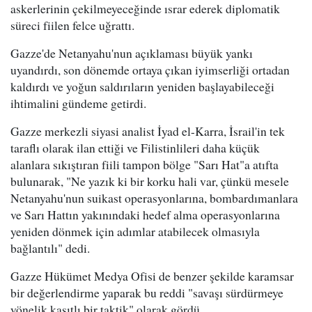
askerlerinin çekilmeyeceğinde ısrar ederek diplomatik
süreci fiilen felce uğrattı.
Gazze'de Netanyahu'nun açıklaması büyük yankı
uyandırdı, son dönemde ortaya çıkan iyimserliği ortadan
kaldırdı ve yoğun saldırıların yeniden başlayabileceği
ihtimalini gündeme getirdi.
Gazze merkezli siyasi analist İyad el-Karra, İsrail'in tek
taraflı olarak ilan ettiği ve Filistinlileri daha küçük
alanlara sıkıştıran fiili tampon bölge "Sarı Hat"a atıfta
bulunarak, "Ne yazık ki bir korku hali var, çünkü mesele
Netanyahu'nun suikast operasyonlarına, bombardımanlara
ve Sarı Hattın yakınındaki hedef alma operasyonlarına
yeniden dönmek için adımlar atabilecek olmasıyla
bağlantılı" dedi.
Gazze Hükümet Medya Ofisi de benzer şekilde karamsar
bir değerlendirme yaparak bu reddi "savaşı sürdürmeye
yönelik kasıtlı bir taktik" olarak gördü.