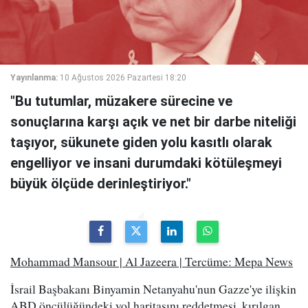
Yayınlanma:
10 Ağustos 2026 Pazartesi 18:20
"Bu tutumlar, müzakere sürecine ve
sonuçlarına karşı açık ve net bir darbe niteliği
taşıyor, sükunete giden yolu kasıtlı olarak
engelliyor ve insani durumdaki kötüleşmeyi
büyük ölçüde derinleştiriyor."
Mohammad Mansour | Al Jazeera | Tercüme: Mepa News
İsrail Başbakanı Binyamin Netanyahu'nun Gazze'ye ilişkin
ABD öncülüğündeki yol haritasını reddetmesi, kırılgan