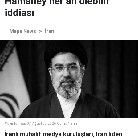
Hamaney her an ölebilir"
iddiası
Mepa News
>
İran
Yayınlanma:
07 Ağustos 2026 Cuma 15:38
İranlı muhalif medya kuruluşları, İran lideri