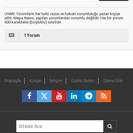
UYARI: Yorumların her türlü cezai ve hukuki sorumluluğu yazan kişiye
aittir. Mepa News, yapılan yorumlardan sorumlu değildir. Her bir yorum
600 karakterle (boşluklu) sınırlıdır.
1 Yorum
Anasayfa
Künye
İletişim
Gizlilik İlkeleri
Sitene Ekle