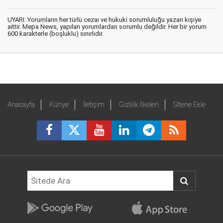
UYARI: Yorumların her türlü cezai ve hukuki sorumluluğu yazan kişiye
aittir. Mepa News, yapılan yorumlardan sorumlu değildir. Her bir yorum
600 karakterle (boşluklu) sınırlıdır.
Anasayfa
Künye
İletişim
Gizlilik İlkeleri
Sitene Ekle