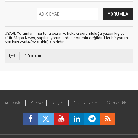
UYARI: Yorumların her türlü cezai ve hukuki sorumluluğu yazan kişiye
aittir. Mepa News, yapılan yorumlardan sorumlu değildir. Her bir yorum
600 karakterle (boşluklu) sınırlıdır.
1 Yorum
Anasayfa
Künye
İletişim
Gizlilik İlkeleri
Sitene Ekle