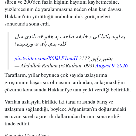
süren ve 200'den fazla kişinin hayatını kaybetmesine,
yüzlercesinin de yaralanmasına neden olan kan davası,
Hakkani'nin yürüttüğü arabuluculuk görüşmeleri
sonucunda sona erdi.
په لویه پکتیا کې د خلیفه صاحب په هڅو څه باندې سل
کلنه بدي پای ته ورسېده!
pic.twitter.com/X0IkkF1maH
بشپړ راپور????
— Abdullah Raihan (@Raihan_093)
August 9, 2026
Tarafların, yıllar boyunca çok sayıda uzlaştırma
girişiminin başarısız olmasının ardından, anlaşmazlığın
çözümü konusunda Hakkani'ye tam yetki verdiği belirtildi.
Varılan uzlaşıyla birlikte iki taraf arasında barış ve
uzlaşının sağlandığı, böylece Afganistan'ın doğusundaki
en uzun süreli aşiret ihtilaflarından birinin sona erdiği
ifade edildi.
Kaynak: Mepa News