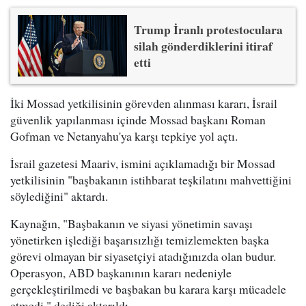
Trump İranlı protestoculara
silah gönderdiklerini itiraf
etti
İki Mossad yetkilisinin görevden alınması kararı, İsrail
güvenlik yapılanması içinde Mossad başkanı Roman
Gofman ve Netanyahu'ya karşı tepkiye yol açtı.
İsrail gazetesi Maariv, ismini açıklamadığı bir Mossad
yetkilisinin "başbakanın istihbarat teşkilatını mahvettiğini
söylediğini" aktardı.
Kaynağın, "Başbakanın ve siyasi yönetimin savaşı
yönetirken işlediği başarısızlığı temizlemekten başka
görevi olmayan bir siyasetçiyi atadığınızda olan budur.
Operasyon, ABD başkanının kararı nedeniyle
gerçekleştirilmedi ve başbakan bu karara karşı mücadele
etmedi." dediği aktarıldı.