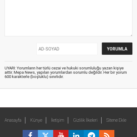
UYARI: Yorumların her türlü cezai ve hukuki sorumluluğu yazan kişiye
aittir. Mepa News, yapılan yorumlardan sorumlu değildir. Her bir yorum
600 karakterle (boşluklu) sınırlıdır.
Anasayfa
Künye
İletişim
Gizlilik İlkeleri
Sitene Ekle