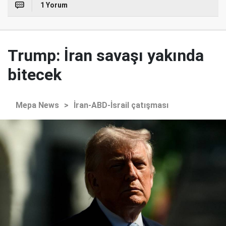
1 Yorum
Trump: İran savaşı yakında
bitecek
Mepa News
>
İran-ABD-İsrail çatışması