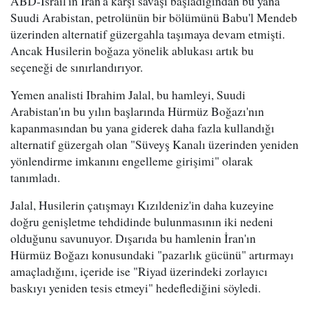
ABD-İsrail'in İran'a karşı savaşı başladığından bu yana
Suudi Arabistan, petrolünün bir bölümünü Babu'l Mendeb
üzerinden alternatif güzergahla taşımaya devam etmişti.
Ancak Husilerin boğaza yönelik ablukası artık bu
seçeneği de sınırlandırıyor.
Yemen analisti Ibrahim Jalal, bu hamleyi, Suudi
Arabistan'ın bu yılın başlarında Hürmüz Boğazı'nın
kapanmasından bu yana giderek daha fazla kullandığı
alternatif güzergah olan "Süveyş Kanalı üzerinden yeniden
yönlendirme imkanını engelleme girişimi" olarak
tanımladı.
Jalal, Husilerin çatışmayı Kızıldeniz'in daha kuzeyine
doğru genişletme tehdidinde bulunmasının iki nedeni
olduğunu savunuyor. Dışarıda bu hamlenin İran'ın
Hürmüz Boğazı konusundaki "pazarlık gücünü" artırmayı
amaçladığını, içeride ise "Riyad üzerindeki zorlayıcı
baskıyı yeniden tesis etmeyi" hedeflediğini söyledi.