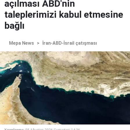
açılması ABD'nin
taleplerimizi kabul etmesine
bağlı
Mepa News
>
İran-ABD-İsrail çatışması
Yayınlanma:
08 Ağustos 2026 Cumartesi 14:36