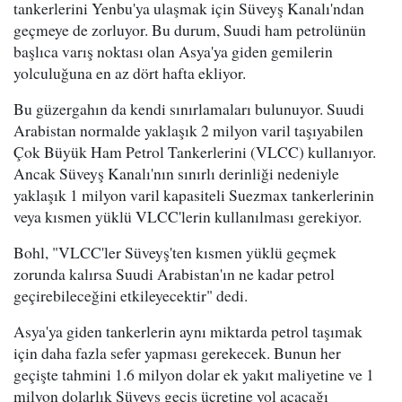
tankerlerini Yenbu'ya ulaşmak için Süveyş Kanalı'ndan
geçmeye de zorluyor. Bu durum, Suudi ham petrolünün
başlıca varış noktası olan Asya'ya giden gemilerin
yolculuğuna en az dört hafta ekliyor.
Bu güzergahın da kendi sınırlamaları bulunuyor. Suudi
Arabistan normalde yaklaşık 2 milyon varil taşıyabilen
Çok Büyük Ham Petrol Tankerlerini (VLCC) kullanıyor.
Ancak Süveyş Kanalı'nın sınırlı derinliği nedeniyle
yaklaşık 1 milyon varil kapasiteli Suezmax tankerlerinin
veya kısmen yüklü VLCC'lerin kullanılması gerekiyor.
Bohl, "VLCC'ler Süveyş'ten kısmen yüklü geçmek
zorunda kalırsa Suudi Arabistan'ın ne kadar petrol
geçirebileceğini etkileyecektir" dedi.
Asya'ya giden tankerlerin aynı miktarda petrol taşımak
için daha fazla sefer yapması gerekecek. Bunun her
geçişte tahmini 1.6 milyon dolar ek yakıt maliyetine ve 1
milyon dolarlık Süveyş geçiş ücretine yol açacağı