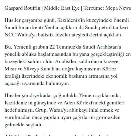
Gaspard Rouffin | Middle East Eye | Tercüme: Mepa News
Husiler çarşamba günü, Kızıldeniz'in kuzeyindeki önemli
Suudi liman kenti Yenbu açıklarında Suudi petrol tankeri
NCC Wafaa'ya balistik füzeler ateşlediklerini açıkladı.
Bu, Yemenli grubun 22 Temmuz'da Suudi Arabistan'a
yönelik abluka başlatmasından bu yana gerçekleştirdiği en
kuzeydeki saldırı oldu. Analistler, saldırıların kuzeye,
Mısır ve Süveyş Kanalı'na doğru kaymasının Körfez
krallığı üzerindeki ekonomik baskının artmasına yol
açacağı uyarısında bulunuyor.
Husiler şimdiye kadar çoğunlukla Yemen açıklarında,
Kızıldeniz'in güneyinde ve Aden Körfezi'ndeki gemileri
hedef almıştı. Grup, Wafaa'yı ablukayı ihlal etmek ve
vurulmadan önce yapılan uyarı çağrılarını görmezden
gelmekle suçladı.