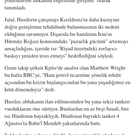
yönlendirme imkanını engelleme girişimi" olarak
tanımladı.
Jalal, Husilerin çatışmayı Kızıldeniz'in daha kuzeyine
doğru genişletme tehdidinde bulunmasının iki nedeni
olduğunu savunuyor. Dışarıda bu hamlenin İran'ın
Hürmüz Boğazı konusundaki "pazarlık gücünü" artırmayı
amaçladığını, içeride ise "Riyad üzerindeki zorlayıcı
baskıyı yeniden tesis etmeyi" hedeflediğini söyledi.
Gemi takip şirketi Kpler'de analist olan Matthew Wright
bu hafta BBC'ye, "Ham petrol ticaretine yönelik tehdit
açısından bu krizin başlangıcından bu yana yaşadığımız en
kötü dönemdeyiz" dedi.
Husiler, ablukanın ilan edilmesinden bu yana sekiz tankeri
vurduklarını öne sürüyor. Bunlardan en az beşi Suudi, biri
ise Hindistan bayraklıydı. Hindistan bayraklı tanker 4
Ağustos'ta Babu'l Mendeb yakınlarında battı.