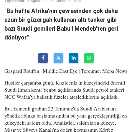
Yayınlanma:
08 Ağustos 2026 Cumartesi 16:28
"Bu hafta Afrika'nın çevresinden çok daha
uzun bir güzergah kullanan altı tanker gibi
bazı Suudi gemileri Babu'l Mendeb'ten geri
dönüyor."
Gaspard Rouffin | Middle East Eye | Tercüme: Mepa News
Husiler çarşamba günü, Kızıldeniz'in kuzeyindeki önemli
Suudi liman kenti Yenbu açıklarında Suudi petrol tankeri
NCC Wafaa'ya balistik füzeler ateşlediklerini açıkladı.
Bu, Yemenli grubun 22 Temmuz'da Suudi Arabistan'a
yönelik abluka başlatmasından bu yana gerçekleştirdiği en
kuzeydeki saldırı oldu. Analistler, saldırıların kuzeye,
Mısır ve Süveyş Kanalı'na doğru kaymasının Körfez