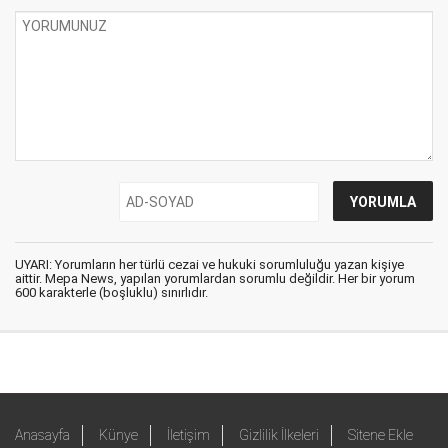
UYARI: Yorumların her türlü cezai ve hukuki sorumluluğu yazan kişiye
aittir. Mepa News, yapılan yorumlardan sorumlu değildir. Her bir yorum
600 karakterle (boşluklu) sınırlıdır.
Anasayfa
Künye
İletişim
Gizlilik İlkeleri
Sitene Ekle