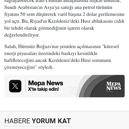
sağlayabilecek İran-Umman anlaşmasına ilişkin umutlar,
Suudi Arabistan'ın Asya'ya sattığı ana petrol türünün
fiyatını 50 sent düşürerek varil başına 2 dolar gerilemesine
yol açtı. Bu, Riyad'ın Kızıldeniz'deki Husi ablukasını ciddi
bir tehdit olarak görmediğinin işareti olarak
değerlendiriliyor.
Salah, Hürmüz Boğazı'nın yeniden açılmasının "küresel
enerji piyasaları üzerindeki baskıyı kesinlikle
hafifleteceğini ancak Kızıldeniz'deki Husi sorununu
çözmeyeceğini" söyledi.
HABERE
YORUM KAT