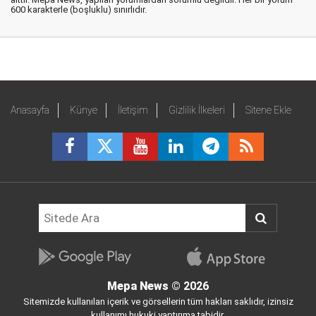
600 karakterle (boşluklu) sınırlıdır.
Anasayfa
Künye
İletişim
Gizlilik İlkeleri
Sitene Ekle
Mepa News
© 2026
Sitemizde kullanılan içerik ve görsellerin tüm hakları saklıdır, izinsiz
kullanımı hukuki yaptırıma tabidir.