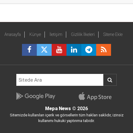
Anasayfa
Künye
İletişim
Gizlilik İlkeleri
Sitene Ekle
Mepa News
© 2026
Sitemizde kullanılan içerik ve görsellerin tüm hakları saklıdır, izinsiz
kullanımı hukuki yaptırıma tabidir.