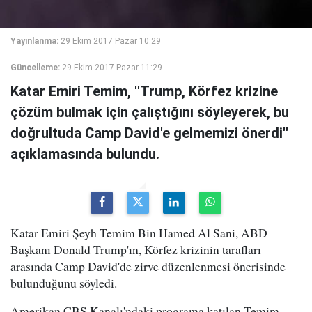
Yayınlanma:
29 Ekim 2017 Pazar 10:29
Güncelleme:
29 Ekim 2017 Pazar 11:29
Katar Emiri Temim, ''Trump, Körfez krizine
çözüm bulmak için çalıştığını söyleyerek, bu
doğrultuda Camp David'e gelmemizi önerdi''
açıklamasında bulundu.
Katar Emiri Şeyh Temim Bin Hamed Al Sani, ABD
Başkanı Donald Trump'ın, Körfez krizinin tarafları
arasında Camp David'de zirve düzenlenmesi önerisinde
bulunduğunu söyledi.
Amerikan CBS Kanalı'ndaki programa katılan Temim,