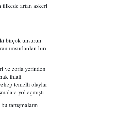
 ülkede artan askeri
eki birçok unsurun
ran unsurlardan biri
ri ve zorla yerinden
ak ihlali
zhep temelli olaylar
şmalara yol açmıştı.
bu tartışmaların