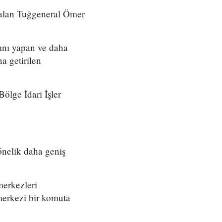
 alan Tuğgeneral Ömer
ını yapan ve daha
a getirilen
ölge İdari İşler
önelik daha geniş
merkezleri
merkezi bir komuta