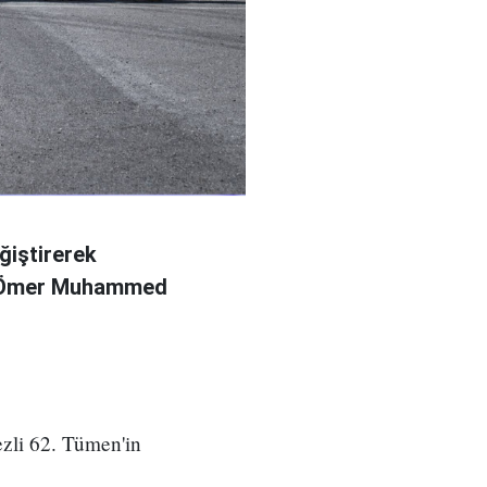
ğiştirerek
l Ömer Muhammed
zli 62. Tümen'in