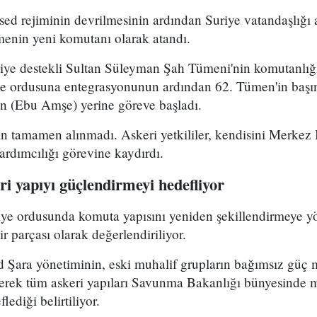
ed rejiminin devrilmesinin ardından Suriye vatandaşlığı
enin yeni komutanı olarak atandı.
kiye destekli Sultan Süleyman Şah Tümeni'nin komutanlığ
ye ordusuna entegrasyonunun ardından 62. Tümen'in başın
 (Ebu Amşe) yerine göreve başladı.
 tamamen alınmadı. Askeri yetkililer, kendisini Merkez B
dımcılığı görevine kaydırdı.
i yapıyı güçlendirmeyi hedefliyor
riye ordusunda komuta yapısını yeniden şekillendirmeye y
r parçası olarak değerlendiriliyor.
Şara yönetiminin, eski muhalif grupların bağımsız güç 
yerek tüm askeri yapıları Savunma Bakanlığı bünyesinde 
lediği belirtiliyor.