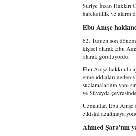
Suriye İnsan Hakları 
hareketlilik ve alarm 
Ebu Amşe hakkınd
62. Tümen son dönemde 
kişisel olarak Ebu Amş
olarak görülüyordu.
Ebu Amşe hakkında ayrı
etme iddiaları nedeniy
suçlamalarının yanı sı
ve Süveyda çevresinde 
Uzmanlar, Ebu Amşe'ni
etkisini azaltmaya yön
Ahmed Şara'nın ya