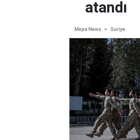
atandı
Mepa News
>
Suriye