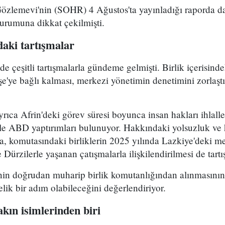
Gözlemevi'nin (SOHR) 4 Ağustos'ta yayınladığı raporda da
durumuna dikkat çekilmişti.
aki tartışmalar
çeşitli tartışmalarla gündeme gelmişti. Birlik içerisind
e'ye bağlı kalması, merkezi yönetimin denetimini zorlaştı
ca Afrin'deki görev süresi boyunca insan hakları ihlalle
le ABD yaptırımları bulunuyor. Hakkındaki yolsuzluk ve h
ra, komutasındaki birliklerin 2025 yılında Lazkiye'deki me
Dürzilerle yaşanan çatışmalarla ilişkilendirilmesi de tartı
n doğrudan muharip birlik komutanlığından alınmasının 
elik bir adım olabileceğini değerlendiriyor.
kın isimlerinden biri