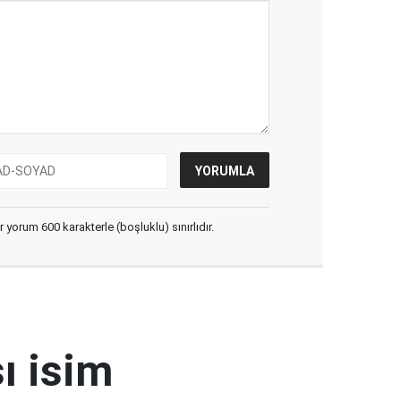
yorum 600 karakterle (boşluklu) sınırlıdır.
ı isim