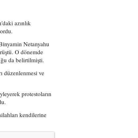
'daki azınlık
yordu.
ı Binyamin Netanyahu
örüştü. O dönemde
u da belirtilmişti.
arı düzenlenmesi ve
yleyerek protestoların
du.
ilahları kendilerine