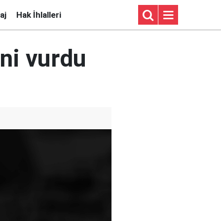
aj
Hak İhlalleri
ni vurdu