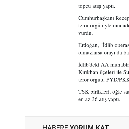
topçu atışı yaptı.
Cumhurbaşkanı Recep T
terör örgütüyle mücade
vurdu.
Erdoğan, "İdlib operas
olmazlarsa orayı da ba
İdlib'deki AA muhabirl
Kırıkhan ilçeleri ile 
terör örgütü PYD/PKK'n
TSK birlikleri, öğle s
en az 36 atış yaptı.
HABERE
YORUM KAT