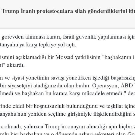
Trump İranlı protestoculara silah gönderdiklerini itir
n görevden alınması kararı, İsrail güvenlik yapılanması i
yahu'ya karşı tepkiye yol açtı.
 ismini açıklamadığı bir Mossad yetkilisinin "başbakanın is
i" aktardı.
ve siyasi yönetimin savaşı yönetirken işlediği başarısızl
bir siyasetçiyi atadığınızda olan budur. Operasyon, ABD 
ilmedi ve başbakan bu karara karşı mücadele etmedi." dedi
çinde ciddi bir hoşnutsuzluk bulunduğunu ve teşkilat içind
nyahu'nun yeniden seçilme girişimiyle ilişkilendirdiğini s
ız olmadı, yalnızca Trump'ın onayını almadığı için hiçbi
mlu kişi başbakan ve o dönemde askeri sekreteri olan G