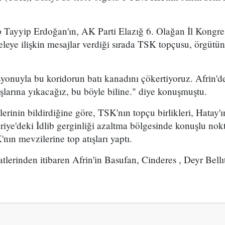
ayyip Erdoğan'ın, AK Parti Elazığ 6. Olağan İl Kongres
leye ilişkin mesajlar verdiği sırada TSK topçusu, örgütün
yonuyla bu koridorun batı kanadını çökertiyoruz. Afrin'dek
şlarına yıkacağız, bu böyle biline." diye konuşmuştu.
erinin bildirdiğine göre, TSK'nın topçu birlikleri, Hatay'
Suriye'deki İdlib gerginliği azaltma bölgesinde konuşlu nok
ın mevzilerine top atışları yaptı.
aatlerinden itibaren Afrin'in Basufan, Cinderes , Deyr Bell