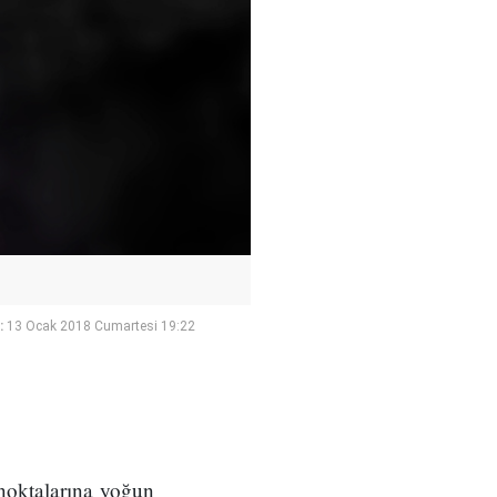
:
13 Ocak 2018 Cumartesi 19:22
 noktalarına yoğun