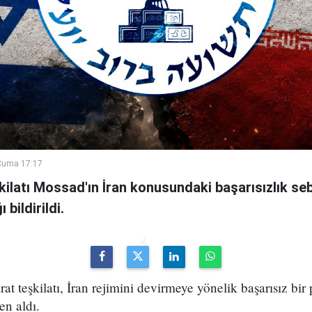
Cuma 17:17
şkilatı Mossad'ın İran konusundaki başarısızlık se
bildirildi.
arat teşkilatı, İran rejimini devirmeye yönelik başarısız bir
en aldı.