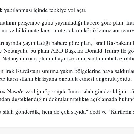
k yapılanması içinde tepkiye yol açtı.
analının perşembe günü yayımladığı habere göre plan, İran
sını ve hükümete karşı protestoların körüklenmesini içeri
t ayında yayımladığı habere göre plan, İsrail Başbakan
 ve Netanyahu bu planı ABD Başkanı Donald Trump ile g
 Netanyahu'nun planın başarısız olmasından rahatsız olduğ
n Irak Kürdistanı sınırına yakın bölgelerine hava saldırıl
e karşı silahlı bir isyana öncülük etmesi öngörülüyordu.
x News'e verdiği röportajda İran'a silah gönderildiğini sö
ından desteklendiğini doğrular nitelikte açıklamada bulun
 silah gönderdik, hem de çok sayıda" dedi ve "Kürtlerin s