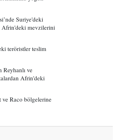
i’nde Suriye'deki
 Afrin'deki mevzilerini
i teröristler teslim
ın Reyhanlı ve
talardan Afrin'deki
ıt ve Raco bölgelerine