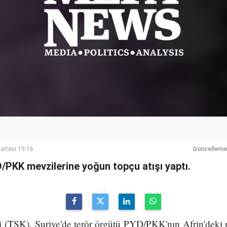
rtesi 19:16
Güncelleme
/PKK mevzilerine yoğun topçu atışı yaptı.
ri (TSK), Suriye'de terör örgütü PYD/PKK'nın Afrin'deki