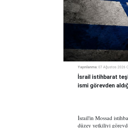
Yayınlanma:
07 Ağustos 2026 
İsrail istihbarat te
ismi görevden aldığı 
İsrail'in Mossad istihb
düzey yetkiliyi görevd