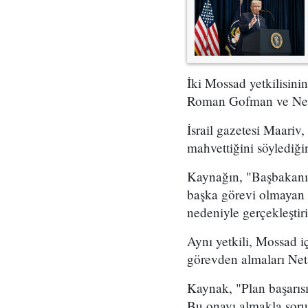
İki Mossad yetkilisini
Roman Gofman ve Netan
İsrail gazetesi Maariv,
mahvettiğini söylediğin
Kaynağın, "Başbakanın 
başka görevi olmayan 
nedeniyle gerçekleştir
Aynı yetkili, Mossad i
görevden almaları Neta
Kaynak, "Plan başarıs
Bu onayı almakla soru