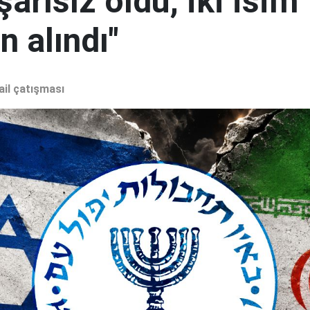
şarısız oldu, iki isim
 alındı"
ail çatışması