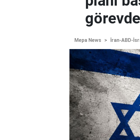
planı ba
görevden
Mepa News
>
İran-ABD-İsr