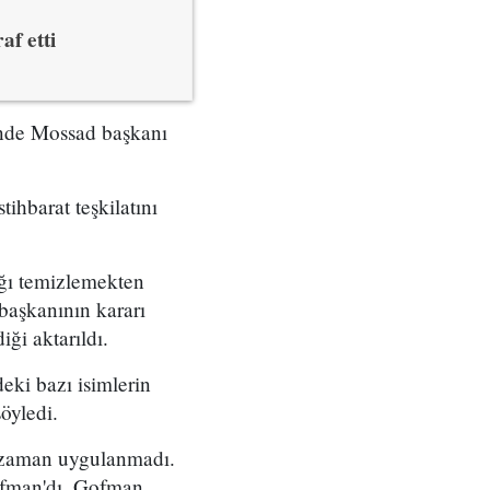
af etti
çinde Mossad başkanı
tihbarat teşkilatını
ığı temizlemekten
başkanının kararı
ği aktarıldı.
eki bazı isimlerin
öyledi.
r zaman uygulanmadı.
ofman'dı. Gofman,