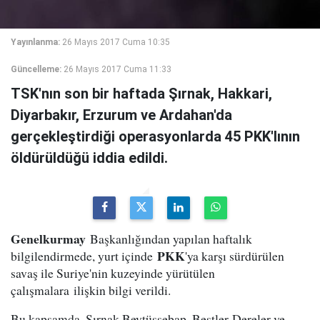
Yayınlanma:
26 Mayıs 2017 Cuma 10:35
Güncelleme:
26 Mayıs 2017 Cuma 11:33
TSK'nın son bir haftada Şırnak, Hakkari,
Diyarbakır, Erzurum ve Ardahan'da
gerçekleştirdiği operasyonlarda 45 PKK'lının
öldürüldüğü iddia edildi.
Genelkurmay
Başkanlığından yapılan haftalık
PKK
bilgilendirmede, yurt içinde
'ya karşı sürdürülen
savaş ile Suriye'nin kuzeyinde yürütülen
çalışmalara ilişkin bilgi verildi.
Bu kapsamda, Şırnak Beytüşşebap, Bestler-Dereler ve