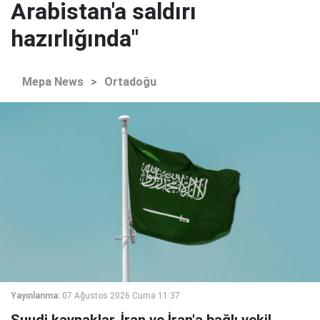
Arabistan'a saldırı
hazırlığında"
Mepa News
>
Ortadoğu
Yayınlanma:
07 Ağustos 2026 Cuma 11:37
Suudi kaynaklar, İran ve İran'a bağlı vekil