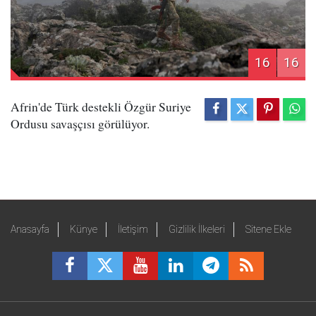
16
16
Afrin'de Türk destekli Özgür Suriye
Ordusu savaşçısı görülüyor.
Anasayfa
Künye
İletişim
Gizlilik İlkeleri
Sitene Ekle