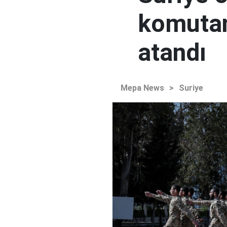
komutan
atandı
Mepa News
>
Suriye