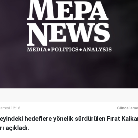
rtesi 12:16
Güncelleme
eyindeki hedeflere yönelik sürdürülen Fırat Kalka
ı açıkladı.