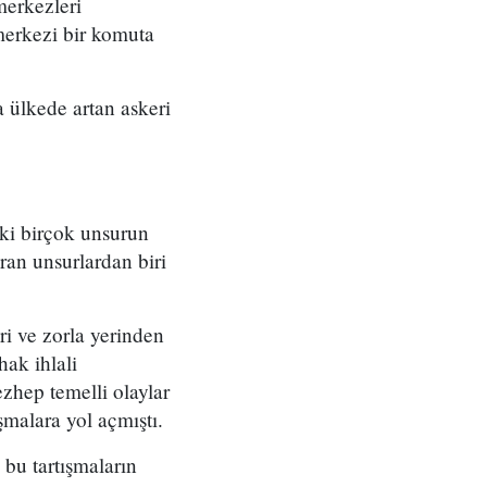
merkezleri
merkezi bir komuta
 ülkede artan askeri
eki birçok unsurun
ran unsurlardan biri
ri ve zorla yerinden
ak ihlali
zhep temelli olaylar
şmalara yol açmıştı.
bu tartışmaların