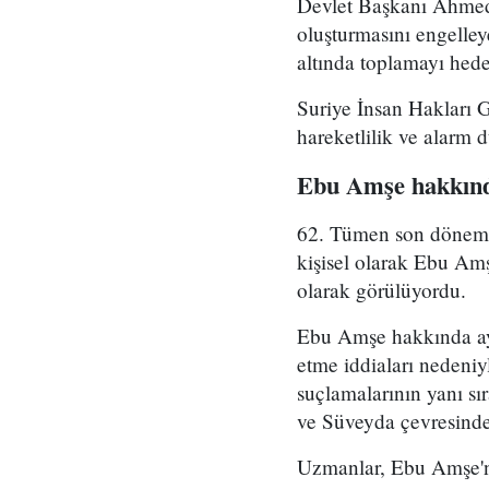
Devlet Başkanı Ahmed 
oluşturmasını engelle
altında toplamayı hedef
Suriye İnsan Hakları 
hareketlilik ve alarm 
Ebu Amşe hakkınd
62. Tümen son dönemde 
kişisel olarak Ebu Amş
olarak görülüyordu.
Ebu Amşe hakkında ayrı
etme iddiaları nedeniy
suçlamalarının yanı sı
ve Süveyda çevresinde 
Uzmanlar, Ebu Amşe'ni