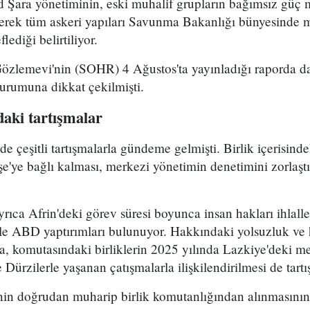
Şara yönetiminin, eski muhalif grupların bağımsız güç 
yerek tüm askeri yapıları Savunma Bakanlığı bünyesinde 
lediği belirtiliyor.
Gözlemevi'nin (SOHR) 4 Ağustos'ta yayınladığı raporda da
durumuna dikkat çekilmişti.
aki tartışmalar
çeşitli tartışmalarla gündeme gelmişti. Birlik içerisind
e'ye bağlı kalması, merkezi yönetimin denetimini zorlaştı
ca Afrin'deki görev süresi boyunca insan hakları ihlalle
le ABD yaptırımları bulunuyor. Hakkındaki yolsuzluk ve h
ra, komutasındaki birliklerin 2025 yılında Lazkiye'deki me
Dürzilerle yaşanan çatışmalarla ilişkilendirilmesi de tartı
n doğrudan muharip birlik komutanlığından alınmasının 