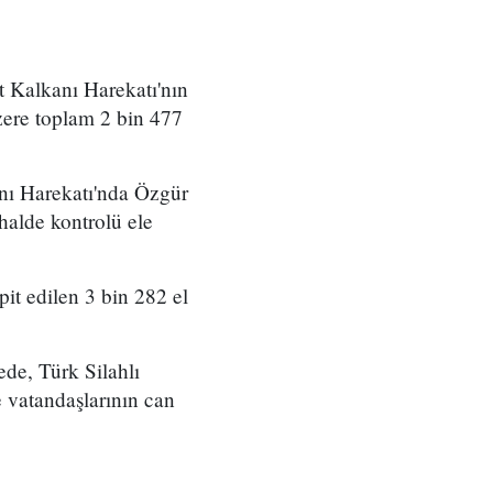
t Kalkanı Harekatı'nın
zere toplam 2 bin 477
anı Harekatı'nda Özgür
alde kontrolü ele
it edilen 3 bin 282 el
ede, Türk Silahlı
 vatandaşlarının can