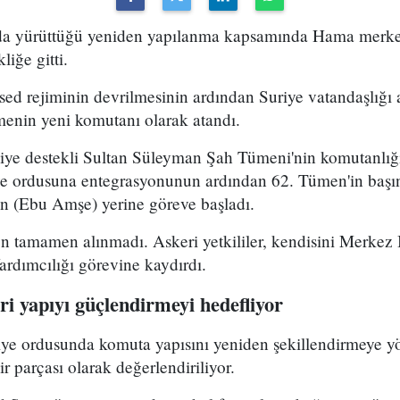
uda yürüttüğü yeniden yapılanma kapsamında Hama merke
iğe gitti.
ed rejiminin devrilmesinin ardından Suriye vatandaşlığı
enin yeni komutanı olarak atandı.
kiye destekli Sultan Süleyman Şah Tümeni'nin komutanlığ
ye ordusuna entegrasyonunun ardından 62. Tümen'in başın
 (Ebu Amşe) yerine göreve başladı.
 tamamen alınmadı. Askeri yetkililer, kendisini Merkez B
dımcılığı görevine kaydırdı.
i yapıyı güçlendirmeyi hedefliyor
riye ordusunda komuta yapısını yeniden şekillendirmeye y
r parçası olarak değerlendiriliyor.