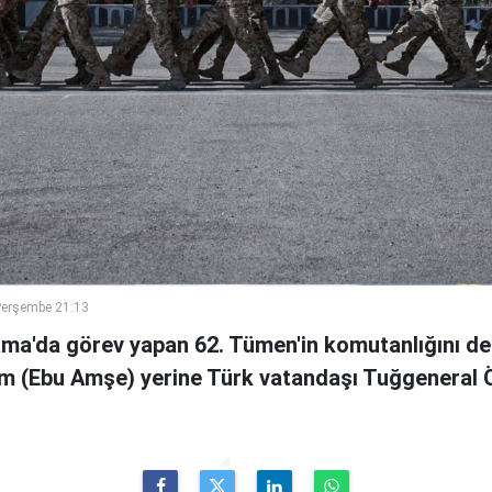
Perşembe 21:13
ama'da görev yapan 62. Tümen'in komutanlığını de
m (Ebu Amşe) yerine Türk vatandaşı Tuğgenera