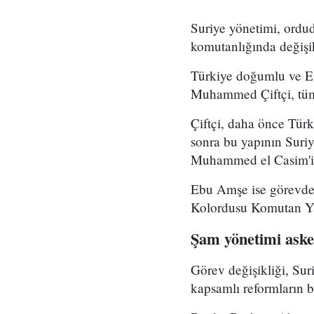
Suriye yönetimi, ord
komutanlığında değişikl
Türkiye doğumlu ve Es
Muhammed Çiftçi, tüm
Çiftçi, daha önce Tür
sonra bu yapının Suri
Muhammed el Casim'in
Ebu Amşe ise görevden
Kolordusu Komutan Yar
Şam yönetimi asker
Görev değişikliği, Su
kapsamlı reformların bi