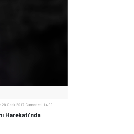
:
28 Ocak 2017 Cumartesi 14:33
nı Harekatı’nda