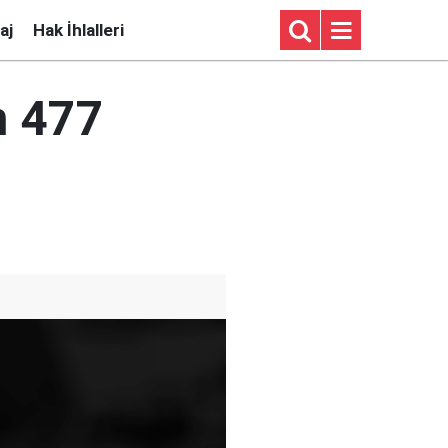
aj
Hak İhlalleri
n 477