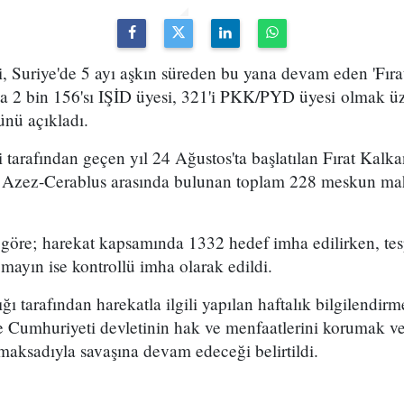
i, Suriye'de 5 ayı aşkın süreden bu yana devam eden 'Fıra
a 2 bin 156'sı IŞİD üyesi, 321'i PKK/PYD üyesi olmak ü
ünü açıkladı.
i tarafından geçen yıl 24 Ağustos'ta başlatılan Fırat Kalk
 Azez-Cerablus arasında bulunan toplam 228 meskun mah
göre; harekat kapsamında 1332 hedef imha edilirken, tesp
 mayın ise kontrollü imha olarak edildi.
 tarafından harekatla ilgili yapılan haftalık bilgilendirm
e Cumhuriyeti devletinin hak ve menfaatlerini korumak ve
maksadıyla savaşına devam edeceği belirtildi.