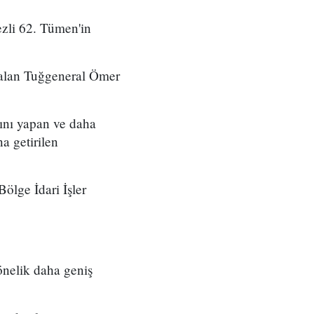
zli 62. Tümen'in
 alan Tuğgeneral Ömer
ını yapan ve daha
a getirilen
ölge İdari İşler
önelik daha geniş