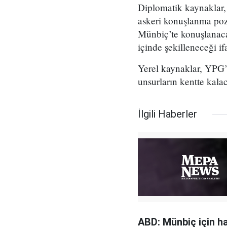
Diplomatik kaynaklar, g
askeri konuşlanma pozi
Münbiç’te konuşlanacağı
içinde şekilleneceği if
Yerel kaynaklar, YPG’
unsurların kentte kala
İlgili Haberler
ABD: Münbiç için ha