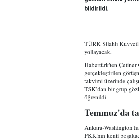
bildirildi.
TÜRK Silahlı Kuvvetl
yollayacak.
Habertürk'ten Çetiner
gerçekleştirilen görü
takvimi üzerinde çalı
TSK’dan bir grup gözl
öğrenildi.
Temmuz'da t
Ankara-Washington hat
PKK'nın kenti boşalta