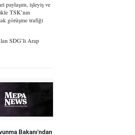
ri paylaşım, işleyiş ve
likle TSK’nın
tak görüşme trafiği
alan SDG’li Arap
vunma Bakanı'ndan