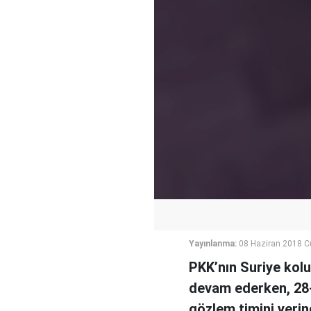
Yayınlanma:
08 Haziran 2018 
PKK’nın Suriye kol
devam ederken, 28-
gözlem timini yeri