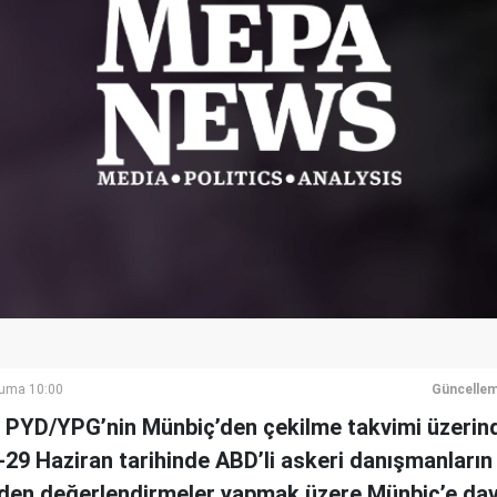
Cuma 10:00
Güncellem
u PYD/YPG’nin Münbiç’den çekilme takvimi üzerin
29 Haziran tarihinde ABD’li askeri danışmanların
nden değerlendirmeler yapmak üzere Münbiç’e da