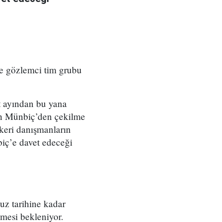
e gözlemci tim grubu
t ayından bu yana
in Münbiç’den çekilme
keri danışmanların
iç’e davet edeceği
uz tarihine kadar
mesi bekleniyor.