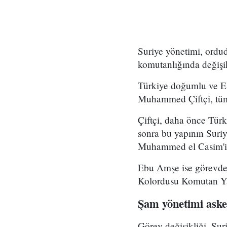
Suriye yönetimi, ord
komutanlığında değişikl
Türkiye doğumlu ve Es
Muhammed Çiftçi, tüm
Çiftçi, daha önce Tür
sonra bu yapının Suri
Muhammed el Casim'in
Ebu Amşe ise görevden
Kolordusu Komutan Yar
Şam yönetimi asker
Görev değişikliği, Su