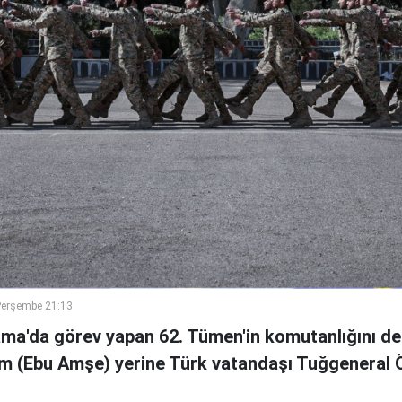
Perşembe 21:13
ama'da görev yapan 62. Tümen'in komutanlığını de
m (Ebu Amşe) yerine Türk vatandaşı Tuğgenera