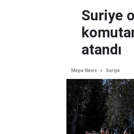
Suriye 
komutan
atandı
Mepa News
>
Suriye