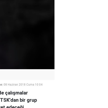
e:
08 Haziran 2018 Cuma 10:04
de çalışmalar
 TSK’dan bir grup
vet edeceği