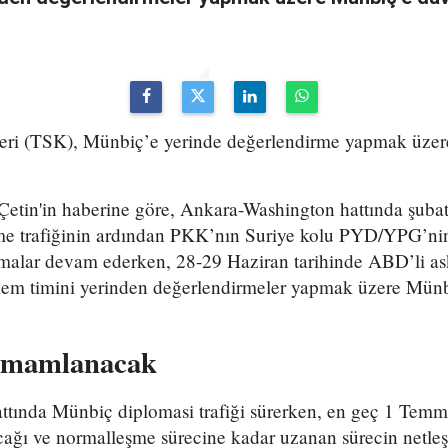
eri (TSK), Münbiç’e yerinde değerlendirme yapmak üzer
 Çetin'in haberine göre, Ankara-Washington hattında şuba
şme trafiğinin ardından PKK’nın Suriye kolu PYD/YPG’n
şmalar devam ederken, 28-29 Haziran tarihinde ABD’li as
em timini yerinden değerlendirmeler yapmak üzere Münb
amamlanacak
tında Münbiç diplomasi trafiği sürerken, en geç 1 Temm
cağı ve normalleşme sürecine kadar uzanan sürecin netleş