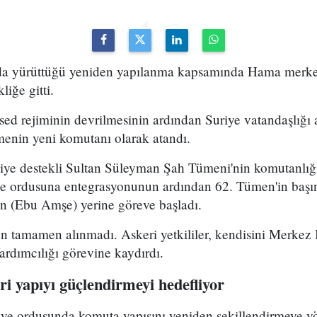
uda yürüttüğü yeniden yapılanma kapsamında Hama merke
iğe gitti.
ed rejiminin devrilmesinin ardından Suriye vatandaşlığı
enin yeni komutanı olarak atandı.
kiye destekli Sultan Süleyman Şah Tümeni'nin komutanlığ
ye ordusuna entegrasyonunun ardından 62. Tümen'in başın
 (Ebu Amşe) yerine göreve başladı.
 tamamen alınmadı. Askeri yetkililer, kendisini Merkez B
dımcılığı görevine kaydırdı.
i yapıyı güçlendirmeyi hedefliyor
riye ordusunda komuta yapısını yeniden şekillendirmeye y