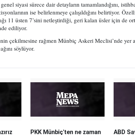
enel siyasi sürece dair detayların tamamlandığını, istihba
syonlarının ise belirlenmeye çalışıldığını belirtiyor. Özel
 11 üsten 7’sini netleştirdiği, geri kalan üsler için de or
ade ediliyor.
nin çekilmesine rağmen Münbiç Askeri Meclisi’nde yer 
cağını söylüyor.
zırız
PKK Münbiç'ten ne zaman
ABD Sa