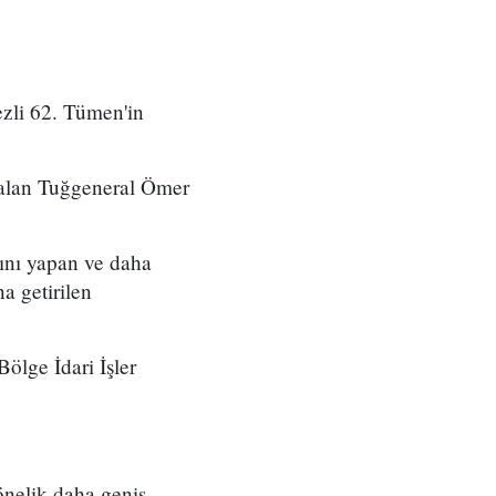
zli 62. Tümen'in
 alan Tuğgeneral Ömer
ını yapan ve daha
a getirilen
ölge İdari İşler
önelik daha geniş