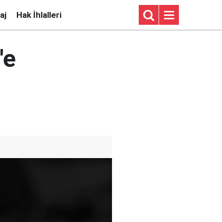
aj
Hak İhlalleri
'e