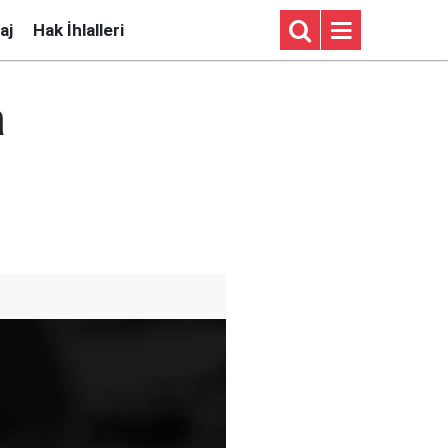
aj
Hak İhlalleri
a