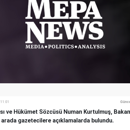
 11:01
Günce
sı ve Hükümet Sözcüsü Numan Kurtulmuş, Bakanl
n arada gazetecilere açıklamalarda bulundu.