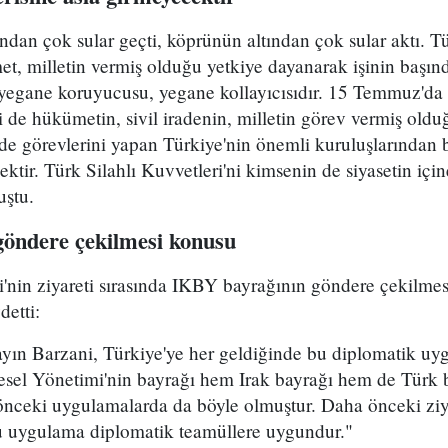
dan çok sular geçti, köprünün altından çok sular aktı. T
met, milletin vermiş olduğu yetkiye dayanarak işinin başınd
n yegane koruyucusu, yegane kollayıcısıdır. 15 Temmuz'da 
i de hükümetin, sivil iradenin, milletin görev vermiş oldu
e görevlerini yapan Türkiye'nin önemli kuruluşlarından bir
cektir. Türk Silahlı Kuvvetleri'ni kimsenin de siyasetin i
uştu.
öndere çekilmesi konusu
in ziyareti sırasında IKBY bayrağının göndere çekilmesi i
detti:
ayın Barzani, Türkiye'ye her geldiğinde bu diplomatik uyg
el Yönetimi'nin bayrağı hem Irak bayrağı hem de Türk b
a önceki uygulamalarda da böyle olmuştur. Daha önceki ziy
u uygulama diplomatik teamüllere uygundur."