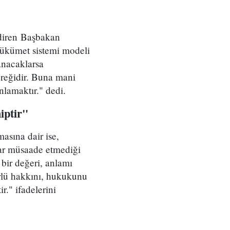
ndiren Başbakan
hükümet sistemi modeli
anacaklarsa
ereğidir. Buna mani
lamaktır." dedi.
iptir"
asına dair ise,
dar müsaade etmediği
bir değeri, anlamı
ürlü hakkını, hukukunu
." ifadelerini