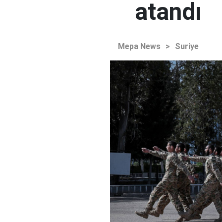
atandı
Mepa News
>
Suriye