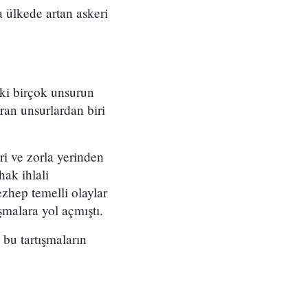
 ülkede artan askeri
eki birçok unsurun
ran unsurlardan biri
ri ve zorla yerinden
ak ihlali
zhep temelli olaylar
şmalara yol açmıştı.
bu tartışmaların