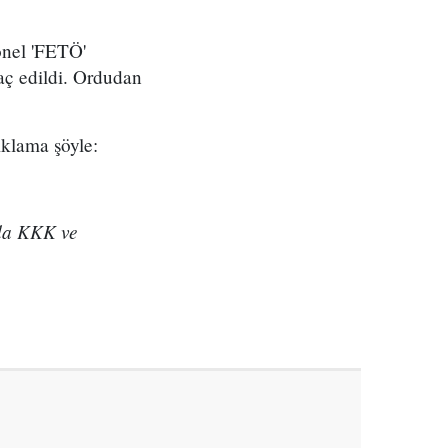
onel 'FETÖ'
aç edildi. Ordudan
ıklama şöyle:
da KKK ve