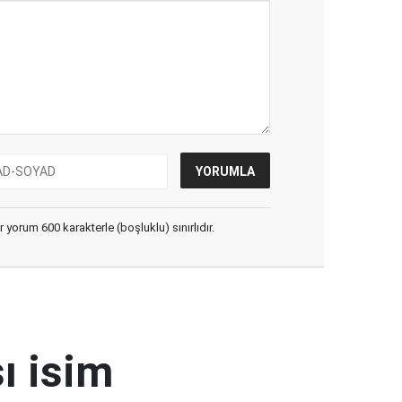
yorum 600 karakterle (boşluklu) sınırlıdır.
ı isim