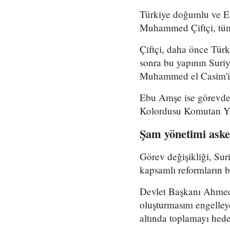
Türkiye doğumlu ve Es
Muhammed Çiftçi, tüm
Çiftçi, daha önce Tür
sonra bu yapının Suri
Muhammed el Casim'in
Ebu Amşe ise görevden
Kolordusu Komutan Yar
Şam yönetimi asker
Görev değişikliği, Su
kapsamlı reformların bi
Devlet Başkanı Ahmed 
oluşturmasını engelle
altında toplamayı hedef