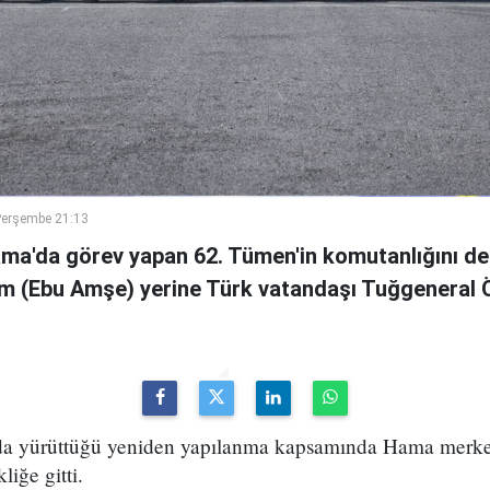
Perşembe 21:13
ama'da görev yapan 62. Tümen'in komutanlığını de
m (Ebu Amşe) yerine Türk vatandaşı Tuğgenera
uda yürüttüğü yeniden yapılanma kapsamında Hama merke
iğe gitti.