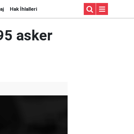
aj
Hak İhlalleri
95 asker