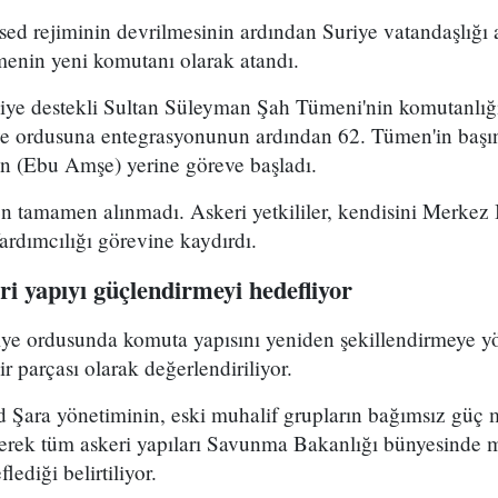
ed rejiminin devrilmesinin ardından Suriye vatandaşlığı
enin yeni komutanı olarak atandı.
kiye destekli Sultan Süleyman Şah Tümeni'nin komutanlığ
ye ordusuna entegrasyonunun ardından 62. Tümen'in başın
 (Ebu Amşe) yerine göreve başladı.
 tamamen alınmadı. Askeri yetkililer, kendisini Merkez B
dımcılığı görevine kaydırdı.
i yapıyı güçlendirmeyi hedefliyor
riye ordusunda komuta yapısını yeniden şekillendirmeye y
r parçası olarak değerlendiriliyor.
Şara yönetiminin, eski muhalif grupların bağımsız güç 
yerek tüm askeri yapıları Savunma Bakanlığı bünyesinde 
lediği belirtiliyor.