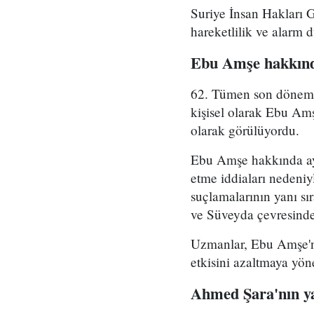
Suriye İnsan Hakları 
hareketlilik ve alarm 
Ebu Amşe hakkınd
62. Tümen son dönemde 
kişisel olarak Ebu Amş
olarak görülüyordu.
Ebu Amşe hakkında ayrı
etme iddiaları nedeniy
suçlamalarının yanı sı
ve Süveyda çevresinde 
Uzmanlar, Ebu Amşe'ni
etkisini azaltmaya yön
Ahmed Şara'nın ya