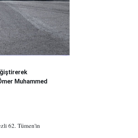
ğiştirerek
l Ömer Muhammed
zli 62. Tümen'in