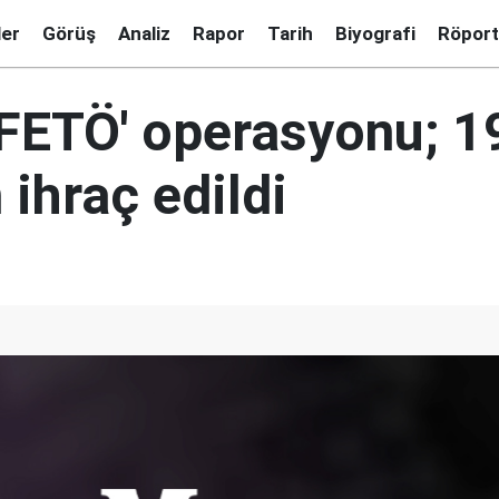
ler
Görüş
Analiz
Rapor
Tarih
Biyografi
Röport
'FETÖ' operasyonu; 1
ihraç edildi