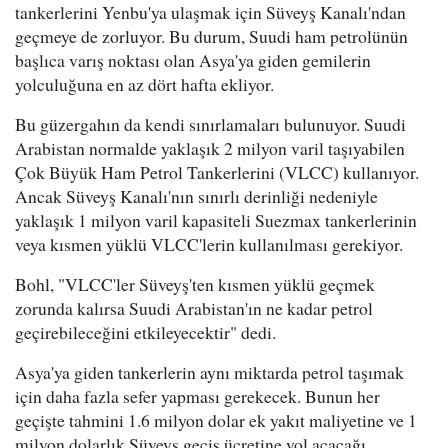
tankerlerini Yenbu'ya ulaşmak için Süveyş Kanalı'ndan
geçmeye de zorluyor. Bu durum, Suudi ham petrolünün
başlıca varış noktası olan Asya'ya giden gemilerin
yolculuğuna en az dört hafta ekliyor.
Bu güzergahın da kendi sınırlamaları bulunuyor. Suudi
Arabistan normalde yaklaşık 2 milyon varil taşıyabilen
Çok Büyük Ham Petrol Tankerlerini (VLCC) kullanıyor.
Ancak Süveyş Kanalı'nın sınırlı derinliği nedeniyle
yaklaşık 1 milyon varil kapasiteli Suezmax tankerlerinin
veya kısmen yüklü VLCC'lerin kullanılması gerekiyor.
Bohl, "VLCC'ler Süveyş'ten kısmen yüklü geçmek
zorunda kalırsa Suudi Arabistan'ın ne kadar petrol
geçirebileceğini etkileyecektir" dedi.
Asya'ya giden tankerlerin aynı miktarda petrol taşımak
için daha fazla sefer yapması gerekecek. Bunun her
geçişte tahmini 1.6 milyon dolar ek yakıt maliyetine ve 1
milyon dolarlık Süveyş geçiş ücretine yol açacağı