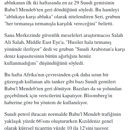
ablukanın ilk iki haftasında en az 29 Suudi gemisinin
Babu'l Mendeb'ten geri döndüğünü söyledi. Bu hamleyi
"ablukaya karşı abluka" olarak nitelendiren Seri, grubun
"her tırmanışa tırmanışla karşılık vereceğini" belirtti.
Sana Merkezinde güvenlik meseleleri araştırmacısı Salah
Ali Salah, Middle East Eye'a, "Husiler hala tırmanış
yönünde ilerliyor" dedi ve grubun "Suudi Arabistan'a karşı
deniz kapasitesinin bütün ağırlığını henüz
kullanmadığını" düşündüğünü söyledi.
Bu hafta Afrika'nın çevresinden çok daha uzun bir
güzergah kullanan altı tanker gibi bazı Suudi gemileri
Babu'l Mendeb'ten geri dönüyor. Bazıları da su yolundan
geçebilmek için vericilerini kapatıyor. Bloomberg'in
haberine göre bu yöntem de kullanılıyor.
Suudi petrol ihracatı normalde Babu'l Mendeb trafiğinin
yaklaşık yüzde 66'sını oluştururken Kızıldeniz genel
olarak küresel ticaretin yüzde 10 ila 12'sini taşıyor.