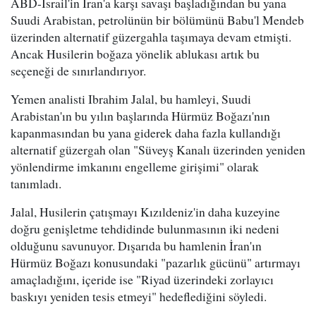
ABD-İsrail'in İran'a karşı savaşı başladığından bu yana
Suudi Arabistan, petrolünün bir bölümünü Babu'l Mendeb
üzerinden alternatif güzergahla taşımaya devam etmişti.
Ancak Husilerin boğaza yönelik ablukası artık bu
seçeneği de sınırlandırıyor.
Yemen analisti Ibrahim Jalal, bu hamleyi, Suudi
Arabistan'ın bu yılın başlarında Hürmüz Boğazı'nın
kapanmasından bu yana giderek daha fazla kullandığı
alternatif güzergah olan "Süveyş Kanalı üzerinden yeniden
yönlendirme imkanını engelleme girişimi" olarak
tanımladı.
Jalal, Husilerin çatışmayı Kızıldeniz'in daha kuzeyine
doğru genişletme tehdidinde bulunmasının iki nedeni
olduğunu savunuyor. Dışarıda bu hamlenin İran'ın
Hürmüz Boğazı konusundaki "pazarlık gücünü" artırmayı
amaçladığını, içeride ise "Riyad üzerindeki zorlayıcı
baskıyı yeniden tesis etmeyi" hedeflediğini söyledi.