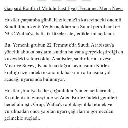
Gaspard Rouffin | Middle East Eye | Tercüme: Mepa News
Husiler çarşamba günü, Kızıldeniz'in kuzeyindeki önemli
Suudi liman kenti Yenbu açıklarında Suudi petrol tankeri
NCC Wafaa'ya balistik füzeler ateşlediklerini açıkladı.
Bu, Yemenli grubun 22 Temmuz'da Suudi Arabistan'a
yönelik abluka başlatmasından bu yana gerçekleştirdiği en
kuzeydeki saldırı oldu. Analistler, saldırıların kuzeye,
Mısır ve Süveyş Kanalı'na doğru kaymasının Körfez
krallığı üzerindeki ekonomik baskının artmasına yol
açacağı uyarısında bulunuyor.
Husiler şimdiye kadar çoğunlukla Yemen açıklarında,
Kızıldeniz'in güneyinde ve Aden Körfezi'ndeki gemileri
hedef almıştı. Grup, Wafaa'yı ablukayı ihlal etmek ve
vurulmadan önce yapılan uyarı çağrılarını görmezden
gelmekle suçladı.