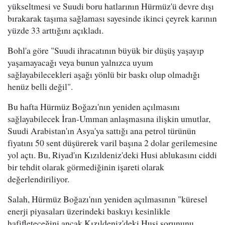
yükseltmesi ve Suudi boru hatlarının Hürmüz'ü devre dışı
bırakarak taşıma sağlaması sayesinde ikinci çeyrek karının
yüzde 33 arttığını açıkladı.
Bohl'a göre "Suudi ihracatının büyük bir düşüş yaşayıp
yaşamayacağı veya bunun yalnızca uyum
sağlayabilecekleri aşağı yönlü bir baskı olup olmadığı
henüz belli değil".
Bu hafta Hürmüz Boğazı'nın yeniden açılmasını
sağlayabilecek İran-Umman anlaşmasına ilişkin umutlar,
Suudi Arabistan'ın Asya'ya sattığı ana petrol türünün
fiyatını 50 sent düşürerek varil başına 2 dolar gerilemesine
yol açtı. Bu, Riyad'ın Kızıldeniz'deki Husi ablukasını ciddi
bir tehdit olarak görmediğinin işareti olarak
değerlendiriliyor.
Salah, Hürmüz Boğazı'nın yeniden açılmasının "küresel
enerji piyasaları üzerindeki baskıyı kesinlikle
hafifleteceğini ancak Kızıldeniz'deki Husi sorununu