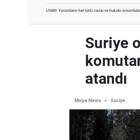
UYARI: Yorumların her türlü cezai ve hukuki sorumlulu
Suriye 
komutan
atandı
Mepa News
>
Suriye