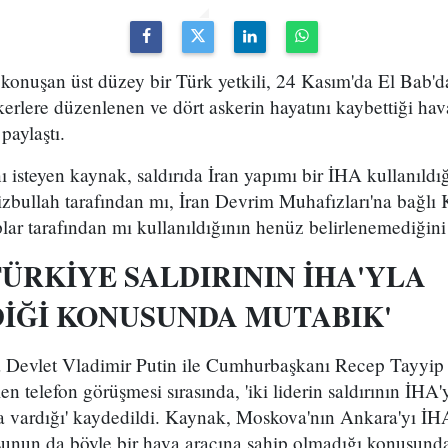
konuşan üst düzey bir Türk yetkili, 24 Kasım'da El Bab'd
erlere düzenlenen ve dört askerin hayatını kaybettiği hava s
 paylaştı.
ı isteyen kaynak, saldırıda İran yapımı bir İHA kullanıldığ
zbullah tarafından mı, İran Devrim Muhafızları'na bağlı
lar tarafından mı kullanıldığının henüz belirlenemediğini b
TÜRKİYE SALDIRININ İHA'YLA
İĞİ KONUSUNDA MUTABIK'
 Devlet Vladimir Putin ile Cumhurbaşkanı Recep Tayyip
en telefon görüşmesi sırasında, 'iki liderin saldırının İHA'y
vardığı' kaydedildi. Kaynak, Moskova'nın Ankara'yı İHA'
unun da böyle bir hava aracına sahip olmadığı konusunda 