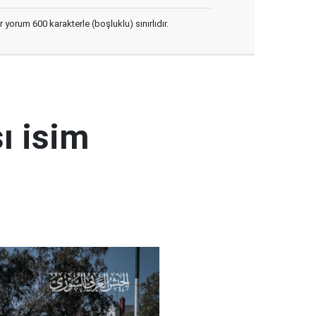
yorum 600 karakterle (boşluklu) sınırlıdır.
ı isim