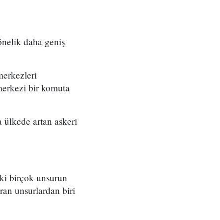
önelik daha geniş
merkezleri
merkezi bir komuta
 ülkede artan askeri
eki birçok unsurun
ran unsurlardan biri