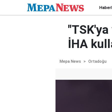
Haber
"TSK'ya 
İHA kull
Mepa News
>
Ortadoğu