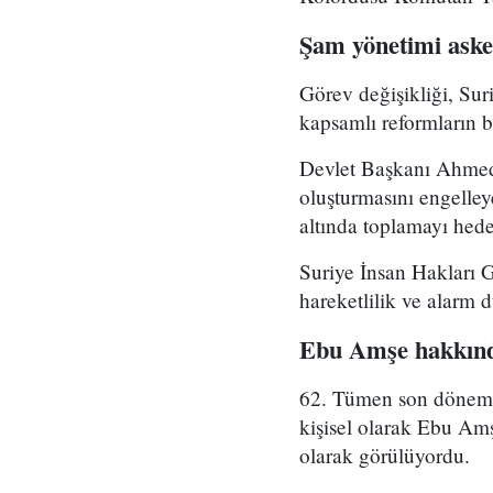
Şam yönetimi asker
Görev değişikliği, Su
kapsamlı reformların bi
Devlet Başkanı Ahmed 
oluşturmasını engelle
altında toplamayı hedef
Suriye İnsan Hakları 
hareketlilik ve alarm 
Ebu Amşe hakkınd
62. Tümen son dönemde 
kişisel olarak Ebu Amş
olarak görülüyordu.