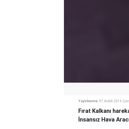
Yayınlanma:
07 Aralık 2016 Ça
Fırat Kalkanı hareka
İnsansız Hava Aracı 