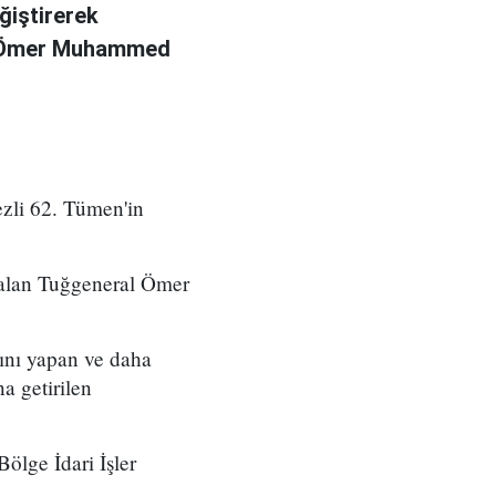
ğiştirerek
l Ömer Muhammed
zli 62. Tümen'in
 alan Tuğgeneral Ömer
ını yapan ve daha
a getirilen
ölge İdari İşler