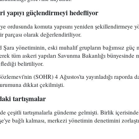
i yapıyı güçlendirmeyi hedefliyor
riye ordusunda komuta yapısını yeniden şekillendirmeye y
r parçası olarak değerlendiriliyor.
Şara yönetiminin, eski muhalif grupların bağımsız güç 
yerek tüm askeri yapıları Savunma Bakanlığı bünyesinde 
lediği belirtiliyor.
Gözlemevi'nin (SOHR) 4 Ağustos'ta yayınladığı raporda da
durumuna dikkat çekilmişti.
aki tartışmalar
çeşitli tartışmalarla gündeme gelmişti. Birlik içerisind
e'ye bağlı kalması, merkezi yönetimin denetimini zorlaştı