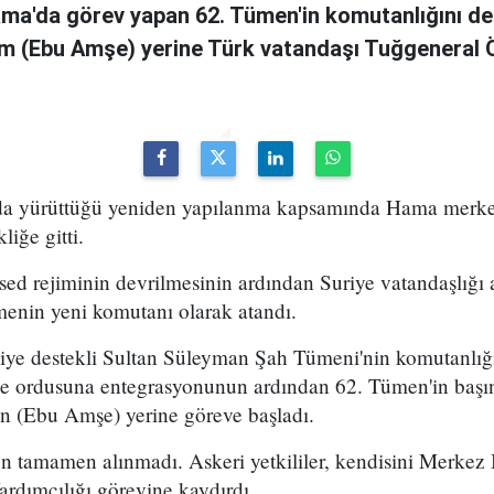
ama'da görev yapan 62. Tümen'in komutanlığını de
m (Ebu Amşe) yerine Türk vatandaşı Tuğgenera
uda yürüttüğü yeniden yapılanma kapsamında Hama merke
iğe gitti.
ed rejiminin devrilmesinin ardından Suriye vatandaşlığı
enin yeni komutanı olarak atandı.
kiye destekli Sultan Süleyman Şah Tümeni'nin komutanlığ
ye ordusuna entegrasyonunun ardından 62. Tümen'in başın
 (Ebu Amşe) yerine göreve başladı.
 tamamen alınmadı. Askeri yetkililer, kendisini Merkez B
dımcılığı görevine kaydırdı.