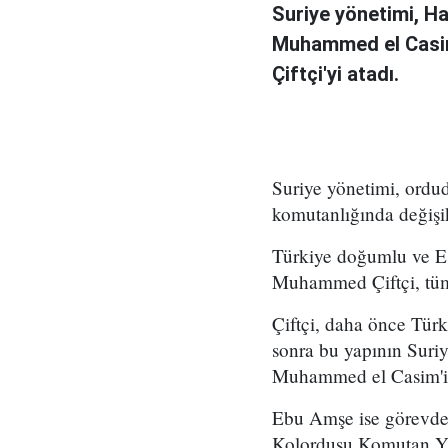
Suriye yönetimi, H
Muhammed el Casi
Çiftçi'yi atadı.
Suriye yönetimi, ord
komutanlığında değişikl
Türkiye doğumlu ve Es
Muhammed Çiftçi, tüm
Çiftçi, daha önce Tür
sonra bu yapının Suri
Muhammed el Casim'in
Ebu Amşe ise görevden
Kolordusu Komutan Yar