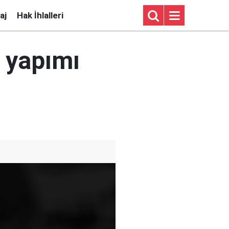
aj
Hak İhlalleri
n yapımı