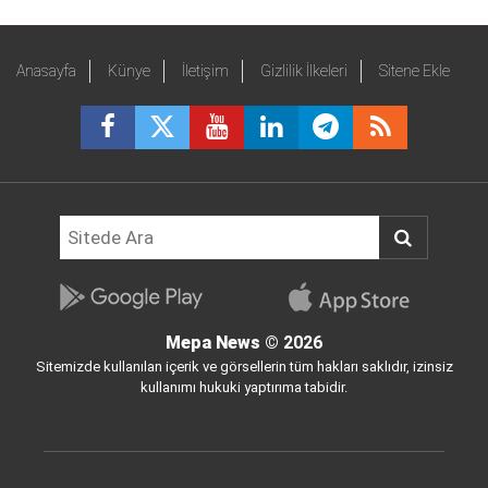
Anasayfa
Künye
İletişim
Gizlilik İlkeleri
Sitene Ekle
Mepa News
© 2026
Sitemizde kullanılan içerik ve görsellerin tüm hakları saklıdır, izinsiz
kullanımı hukuki yaptırıma tabidir.