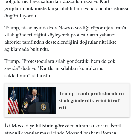
bölgelerine hava saldırıları düzenlenmesi ve Kürt
grupların hükümete karşı silahlı bir isyana öncülük etmesi
öngörülüyordu.
Trump, nisan ayında Fox News'e verdiği röportajda İran'a
silah gönderildiğini söyleyerek protestoların yabancı
aktörler tarafından desteklendiğini doğrular nitelikte
açıklamada bulundu.
Trump, "Protestoculara silah gönderdik, hem de çok
sayıda" dedi ve "Kürtlerin silahları kendilerine
sakladığını" iddia etti.
Trump İranlı protestoculara
silah gönderdiklerini itiraf
etti
İki Mossad yetkilisinin görevden alınması kararı, İsrail
güvenlik yapılanması içinde Mossad başkanı Roman