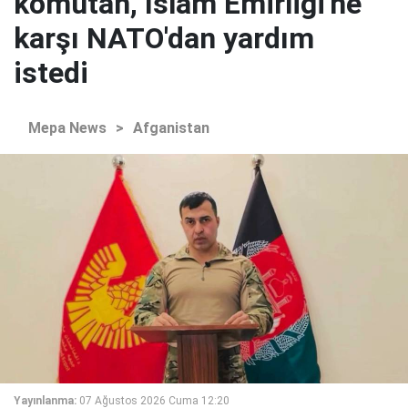
komutan, İslam Emirliği'ne
karşı NATO'dan yardım
istedi
Mepa News
>
Afganistan
Yayınlanma:
07 Ağustos 2026 Cuma 12:20