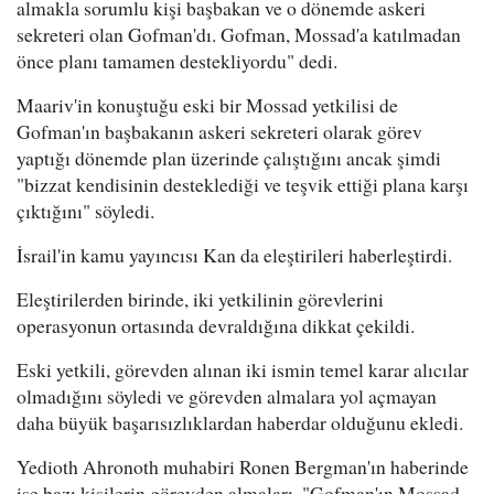
almakla sorumlu kişi başbakan ve o dönemde askeri
sekreteri olan Gofman'dı. Gofman, Mossad'a katılmadan
önce planı tamamen destekliyordu" dedi.
Maariv'in konuştuğu eski bir Mossad yetkilisi de
Gofman'ın başbakanın askeri sekreteri olarak görev
yaptığı dönemde plan üzerinde çalıştığını ancak şimdi
"bizzat kendisinin desteklediği ve teşvik ettiği plana karşı
çıktığını" söyledi.
İsrail'in kamu yayıncısı Kan da eleştirileri haberleştirdi.
Eleştirilerden birinde, iki yetkilinin görevlerini
operasyonun ortasında devraldığına dikkat çekildi.
Eski yetkili, görevden alınan iki ismin temel karar alıcılar
olmadığını söyledi ve görevden almalara yol açmayan
daha büyük başarısızlıklardan haberdar olduğunu ekledi.
Yedioth Ahronoth muhabiri Ronen Bergman'ın haberinde
ise bazı kişilerin görevden almaları, "Gofman'ın Mossad