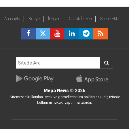
Anasayfa
Künye
İletişim
Gizlilik İlkeleri
Sitene Ekle
Mepa News
© 2026
Sitemizde kullanılan içerik ve görsellerin tüm hakları saklıdır, izinsiz
kullanımı hukuki yaptırıma tabidir.