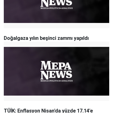
Doğalgaza yılın beşinci zammı yapıldı
TÜİK: Enflasyon Nisan'da yüzde 17.14'e