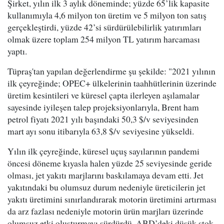
Şirket, yılın ilk 3 aylık döneminde; yüzde 65’lik kapasite
kullanımıyla 4,6 milyon ton üretim ve 5 milyon ton satış
gerçekleştirdi, yüzde 42’si sürdürülebilirlik yatırımları
olmak üzere toplam 254 milyon TL yatırım harcaması
yaptı.
Tüpraş'tan yapılan değerlendirme şu şekilde: "2021 yılının
ilk çeyreğinde; OPEC+ ülkelerinin taahhütlerinin üzerinde
üretim kesintileri ve küresel çapta ilerleyen aşılamalar
sayesinde iyileşen talep projeksiyonlarıyla, Brent ham
petrol fiyatı 2021 yılı başındaki 50,3 $/v seviyesinden
mart ayı sonu itibarıyla 63,8 $/v seviyesine yükseldi.
Yılın ilk çeyreğinde, küresel uçuş sayılarının pandemi
öncesi döneme kıyasla halen yüzde 25 seviyesinde geride
olması, jet yakıtı marjlarını baskılamaya devam etti. Jet
yakıtındaki bu olumsuz durum nedeniyle üreticilerin jet
yakıtı üretimini sınırlandırarak motorin üretimini artırması
da arz fazlası nedeniyle motorin ürün marjları üzerinde
olumsuz etki oluşturmayı sürdürdü. ABD’deki düşük stok