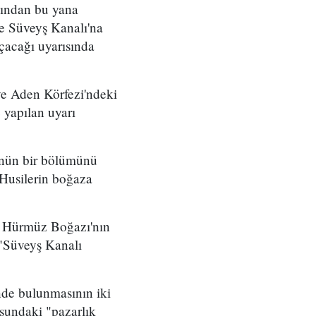
sından bu yana
 ve Süveyş Kanalı'na
çacağı uyarısında
ve Aden Körfezi'ndeki
 yapılan uyarı
lünün bir bölümünü
Husilerin boğaza
da Hürmüz Boğazı'nın
 "Süveyş Kanalı
nde bulunmasının iki
sundaki "pazarlık