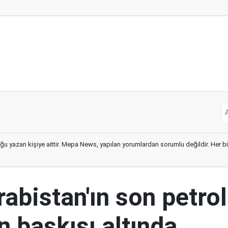
ğu yazan kişiye aittir. Mepa News, yapılan yorumlardan sorumlu değildir. Her bir 
abistan'ın son petrol
n baskısı altında