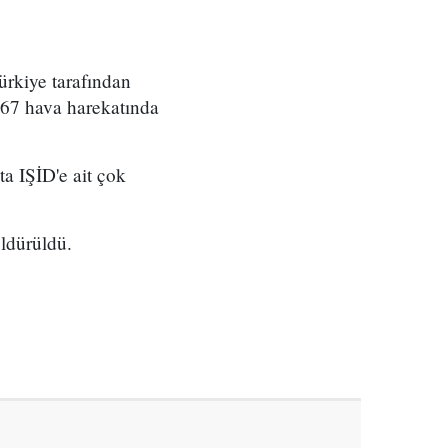
ürkiye tarafından
167 hava harekatında
şta IŞİD'e ait çok
öldürüldü.