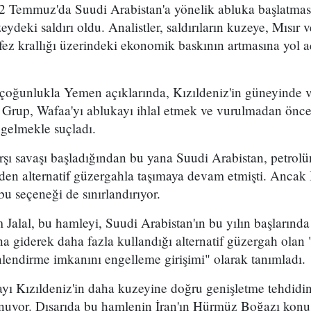
2 Temmuz'da Suudi Arabistan'a yönelik abluka başlatma
eydeki saldırı oldu. Analistler, saldırıların kuzeye, Mısır
ez krallığı üzerindeki ekonomik baskının artmasına yol a
 çoğunlukla Yemen açıklarında, Kızıldeniz'in güneyinde 
. Grup, Wafaa'yı ablukayı ihlal etmek ve vurulmadan önce
 gelmekle suçladı.
arşı savaşı başladığından bu yana Suudi Arabistan, petro
en alternatif güzergahla taşımaya devam etmişti. Ancak 
bu seçeneği de sınırlandırıyor.
 Jalal, bu hamleyi, Suudi Arabistan'ın bu yılın başların
 giderek daha fazla kullandığı alternatif güzergah olan
lendirme imkanını engelleme girişimi" olarak tanımladı.
mayı Kızıldeniz'in daha kuzeyine doğru genişletme tehdidi
uyor. Dışarıda bu hamlenin İran'ın Hürmüz Boğazı konu