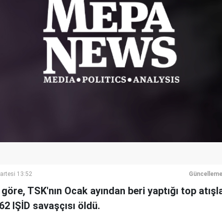
artesi 13:52
Güncelleme
göre, TSK'nın Ocak ayından beri yaptığı top atışl
62 IŞİD savaşçısı öldü.