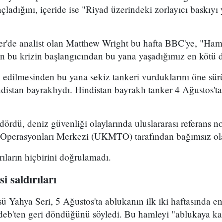
ladığını, içeride ise "Riyad üzerindeki zorlayıcı baskıyı 
er'de analist olan Matthew Wright bu hafta BBC'ye, "Ham 
dan bu krizin başlangıcından bu yana yaşadığımız en kötü
n edilmesinden bu yana sekiz tankeri vurduklarını öne sü
indistan bayraklıydı. Hindistan bayraklı tanker 4 Ağustos
dördü, deniz güvenliği olaylarında uluslararası referans no
i Operasyonları Merkezi (UKMTO) tarafından bağımsız ol
ıların hiçbirini doğrulamadı.
i saldırıları
sü Yahya Seri, 5 Ağustos'ta ablukanın ilk iki haftasında e
eb'ten geri döndüğünü söyledi. Bu hamleyi "ablukaya kar