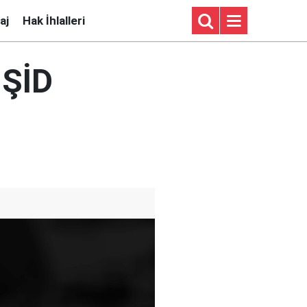
aj
Hak İhlalleri
IŞİD