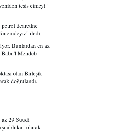
yeniden tesis etmeyi"
petrol ticaretine
 dönemdeyiz" dedi.
rüyor. Bunlardan en az
'ta Babu'l Mendeb
ktası olan Birleşik
arak doğrulandı.
n az 29 Suudi
şı abluka" olarak