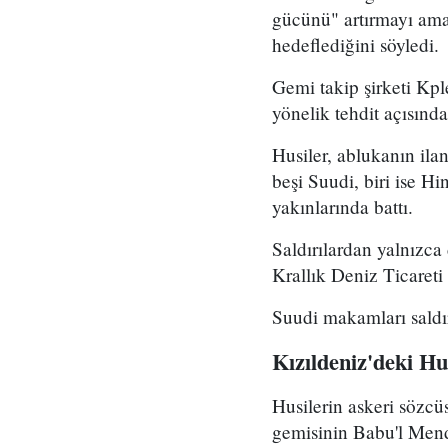
gücünü" artırmayı amaç
hedeflediğini söyledi.
Gemi takip şirketi Kpl
yönelik tehdit açısın
Husiler, ablukanın ila
beşi Suudi, biri ise H
yakınlarında battı.
Saldırılardan yalnızca 
Krallık Deniz Ticaret
Suudi makamları saldır
Kızıldeniz'deki Hus
Husilerin askeri sözcü
gemisinin Babu'l Mend