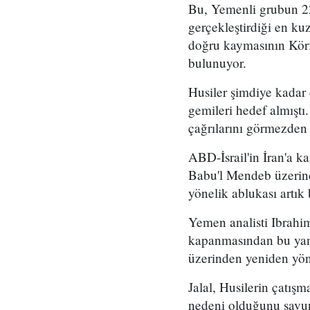
Bu, Yemenli grubun 2
gerçekleştirdiği en kuz
doğru kaymasının Körf
bulunuyor.
Husiler şimdiye kadar
gemileri hedef almıştı
çağrılarını görmezden
ABD-İsrail'in İran'a k
Babu'l Mendeb üzerind
yönelik ablukası artık 
Yemen analisti Ibrahim
kapanmasından bu yana
üzerinden yeniden yön
Jalal, Husilerin çatış
nedeni olduğunu savun