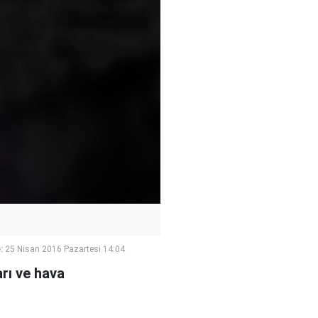
:
25 Nisan 2016 Pazartesi 14:04
arı ve hava