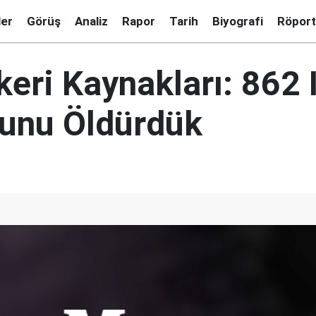
ler
Görüş
Analiz
Rapor
Tarih
Biyografi
Röport
eri Kaynakları: 862 
unu Öldürdük