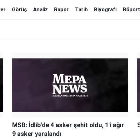
ler
Görüş
Analiz
Rapor
Tarih
Biyografi
Röport
MSB: İdlib’de 4 asker şehit oldu, 1'i ağır
S
9 asker yaralandı