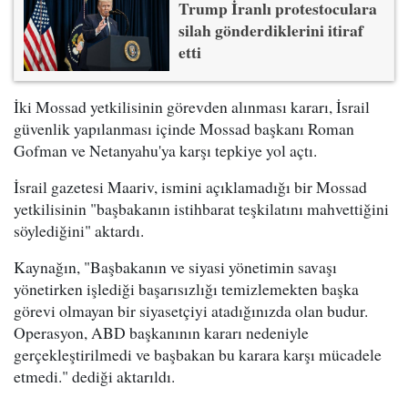
Trump İranlı protestoculara
silah gönderdiklerini itiraf
etti
İki Mossad yetkilisinin görevden alınması kararı, İsrail
güvenlik yapılanması içinde Mossad başkanı Roman
Gofman ve Netanyahu'ya karşı tepkiye yol açtı.
İsrail gazetesi Maariv, ismini açıklamadığı bir Mossad
yetkilisinin "başbakanın istihbarat teşkilatını mahvettiğini
söylediğini" aktardı.
Kaynağın, "Başbakanın ve siyasi yönetimin savaşı
yönetirken işlediği başarısızlığı temizlemekten başka
görevi olmayan bir siyasetçiyi atadığınızda olan budur.
Operasyon, ABD başkanının kararı nedeniyle
gerçekleştirilmedi ve başbakan bu karara karşı mücadele
etmedi." dediği aktarıldı.