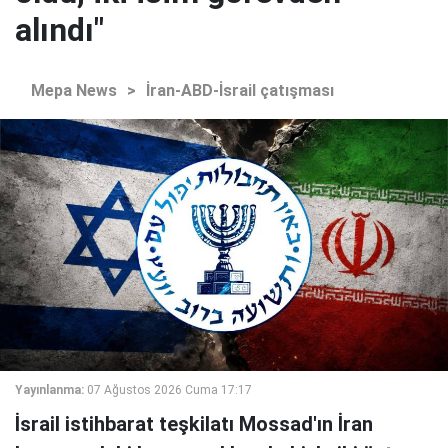
alındı"
Mepa News
>
İran-ABD-İsrail çatışması
Yayınlanma:
07 Ağustos 2026 Cuma 17:17
İsrail istihbarat teşkilatı Mossad'ın İran