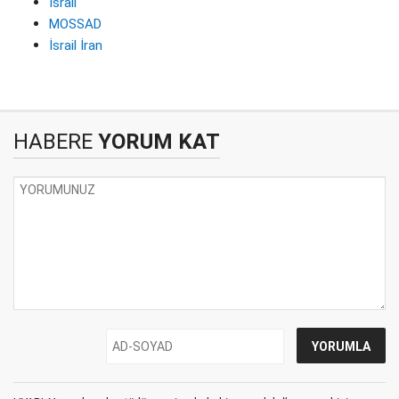
İsrail
MOSSAD
İsrail İran
HABERE
YORUM KAT