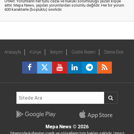
UYARI: Yorumların her türlü cezai ve hukuki sorumluluğu yazan kişiye
aittir. Mepa News, yapılan yorumlardan sorumlu değildir. Her bir yorum
600 karakterle (boşluklu) sınırlıdır.
Anasayfa
Künye
İletişim
Gizlilik İlkeleri
Sitene Ekle
Mepa News
© 2026
Sitemizde kullanılan içerik ve görsellerin tüm hakları saklıdır, izinsiz