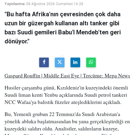
Yayınlanma:
08 Ağustos 2026 Cumartesi 16:28
"Bu hafta Afrika'nın çevresinden çok daha
uzun bir güzergah kullanan altı tanker gibi
bazı Suudi gemileri Babu'l Mendeb'ten geri
dönüyor."
Gaspard Rouffin | Middle East Eye | Tercüme: Mepa News
Husiler çarşamba günü, Kızıldeniz'in kuzeyindeki önemli
Suudi liman kenti Yenbu açıklarında Suudi petrol tankeri
NCC Wafaa'ya balistik füzeler ateşlediklerini açıkladı.
Bu, Yemenli grubun 22 Temmuz'da Suudi Arabistan'a
yönelik abluka başlatmasından bu yana gerçekleştirdiği en
kuzeydeki saldırı oldu. Analistler, saldırıların kuzeye,