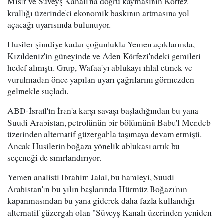
Mısır ve Süveyş Kanalı'na doğru kaymasının Körfez
krallığı üzerindeki ekonomik baskının artmasına yol
açacağı uyarısında bulunuyor.
Husiler şimdiye kadar çoğunlukla Yemen açıklarında,
Kızıldeniz'in güneyinde ve Aden Körfezi'ndeki gemileri
hedef almıştı. Grup, Wafaa'yı ablukayı ihlal etmek ve
vurulmadan önce yapılan uyarı çağrılarını görmezden
gelmekle suçladı.
ABD-İsrail'in İran'a karşı savaşı başladığından bu yana
Suudi Arabistan, petrolünün bir bölümünü Babu'l Mendeb
üzerinden alternatif güzergahla taşımaya devam etmişti.
Ancak Husilerin boğaza yönelik ablukası artık bu
seçeneği de sınırlandırıyor.
Yemen analisti Ibrahim Jalal, bu hamleyi, Suudi
Arabistan'ın bu yılın başlarında Hürmüz Boğazı'nın
kapanmasından bu yana giderek daha fazla kullandığı
alternatif güzergah olan "Süveyş Kanalı üzerinden yeniden