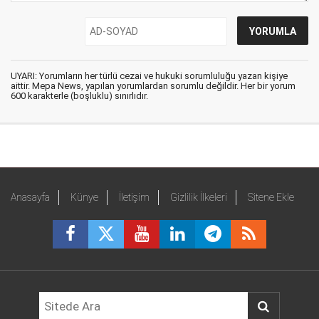
UYARI: Yorumların her türlü cezai ve hukuki sorumluluğu yazan kişiye
aittir. Mepa News, yapılan yorumlardan sorumlu değildir. Her bir yorum
600 karakterle (boşluklu) sınırlıdır.
Anasayfa
Künye
İletişim
Gizlilik İlkeleri
Sitene Ekle