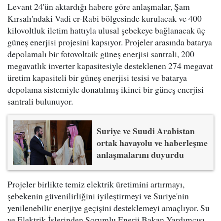
Levant 24'ün aktardığı habere göre anlaşmalar, Şam
Kırsalı'ndaki Vadi er-Rabi bölgesinde kurulacak ve 400
kilovoltluk iletim hattıyla ulusal şebekeye bağlanacak üç
güneş enerjisi projesini kapsıyor. Projeler arasında batarya
depolamalı bir fotovoltaik güneş enerjisi santrali, 200
megavatlık inverter kapasitesiyle desteklenen 274 megavat
üretim kapasiteli bir güneş enerjisi tesisi ve batarya
depolama sistemiyle donatılmış ikinci bir güneş enerjisi
santrali bulunuyor.
Suriye ve Suudi Arabistan
ortak havayolu ve haberleşme
anlaşmalarını duyurdu
Projeler birlikte temiz elektrik üretimini artırmayı,
şebekenin güvenilirliğini iyileştirmeyi ve Suriye'nin
yenilenebilir enerjiye geçişini desteklemeyi amaçlıyor. Su
ve Elektrik İşlerinden Sorumlu Enerji Bakan Yardımcısı