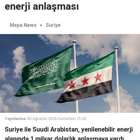
enerji anlaşması
Mepa News
>
Suriye
Yayınlanma:
08 Ağustos 2026 Cumartesi 15:28
Suriye ile Suudi Arabistan, yenilenebilir enerji
alanında 1 milyar dolarlık anlaşmaya vardı.