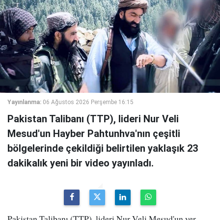
Yayınlanma:
06 Ağustos 2026 Perşembe 16:15
Pakistan Talibanı (TTP), lideri Nur Veli
Mesud'un Hayber Pahtunhva'nın çeşitli
bölgelerinde çekildiği belirtilen yaklaşık 23
dakikalık yeni bir video yayınladı.
Pakistan Talibanı (TTP), lideri Nur Veli Mesud'un yer