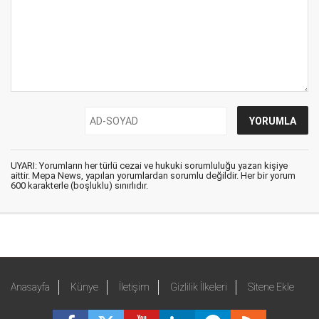
UYARI: Yorumların her türlü cezai ve hukuki sorumluluğu yazan kişiye
aittir. Mepa News, yapılan yorumlardan sorumlu değildir. Her bir yorum
600 karakterle (boşluklu) sınırlıdır.
Anasayfa
Künye
İletişim
Gizlilik İlkeleri
Sitene Ekle