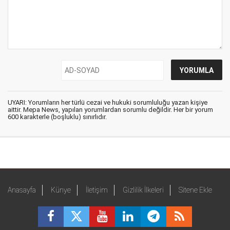
UYARI: Yorumların her türlü cezai ve hukuki sorumluluğu yazan kişiye
aittir. Mepa News, yapılan yorumlardan sorumlu değildir. Her bir yorum
600 karakterle (boşluklu) sınırlıdır.
Anasayfa
Künye
İletişim
Gizlilik İlkeleri
Sitene Ekle