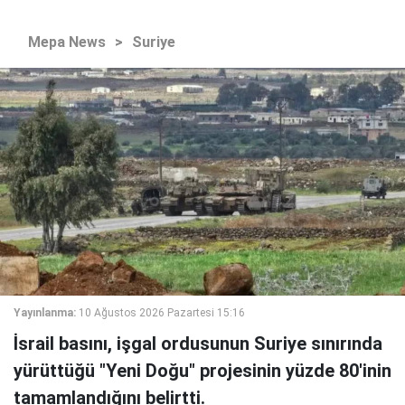
Mepa News
>
Suriye
Yayınlanma:
10 Ağustos 2026 Pazartesi 15:16
İsrail basını, işgal ordusunun Suriye sınırında
yürüttüğü "Yeni Doğu" projesinin yüzde 80'inin
tamamlandığını belirtti.