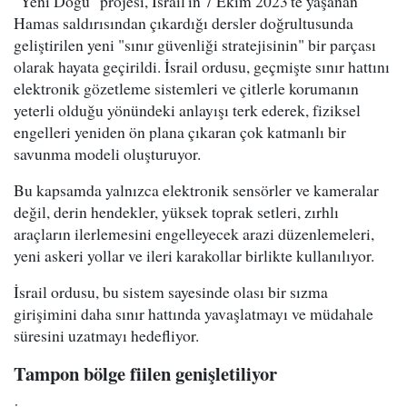
"Yeni Doğu" projesi, İsrail'in 7 Ekim 2023'te yaşanan
Hamas saldırısından çıkardığı dersler doğrultusunda
geliştirilen yeni "sınır güvenliği stratejisinin" bir parçası
olarak hayata geçirildi. İsrail ordusu, geçmişte sınır hattını
elektronik gözetleme sistemleri ve çitlerle korumanın
yeterli olduğu yönündeki anlayışı terk ederek, fiziksel
engelleri yeniden ön plana çıkaran çok katmanlı bir
savunma modeli oluşturuyor.
Bu kapsamda yalnızca elektronik sensörler ve kameralar
değil, derin hendekler, yüksek toprak setleri, zırhlı
araçların ilerlemesini engelleyecek arazi düzenlemeleri,
yeni askeri yollar ve ileri karakollar birlikte kullanılıyor.
İsrail ordusu, bu sistem sayesinde olası bir sızma
girişimini daha sınır hattında yavaşlatmayı ve müdahale
süresini uzatmayı hedefliyor.
Tampon bölge fiilen genişletiliyor