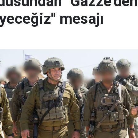
ordusundan "Gazze'den
yeceğiz" mesajı