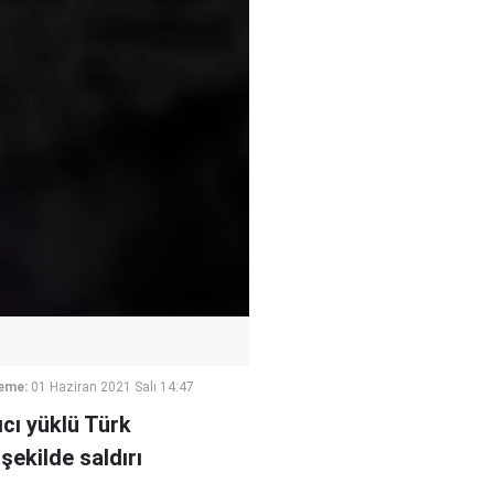
eme:
01 Haziran 2021 Salı 14:47
ıcı yüklü Türk
ekilde saldırı