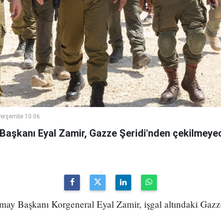
Perşembe 10:06
 Başkanı Eyal Zamir, Gazze Şeridi'nden çekilmeyec
may Başkanı Korgeneral Eyal Zamir, işgal altındaki Gazze Ş