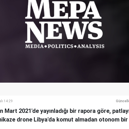
lı 14:29
Güncell
in Mart 2021'de yayınladığı bir rapora göre, patlay
ikaze drone Libya'da komut almadan otonom bir ş