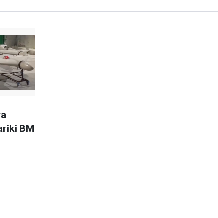
ya
ariki BM