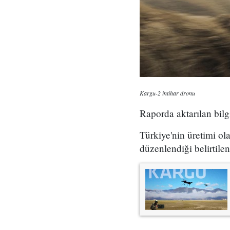
Kargu-2 intihar dronu
Raporda aktarılan bilgi
Türkiye'nin üretimi o
düzenlendiği belirtil