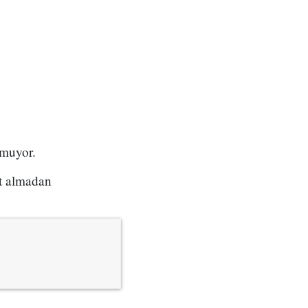
nmuyor.
ut almadan