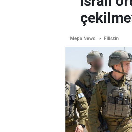
İsrail 
çekilme
Mepa News
>
Filistin