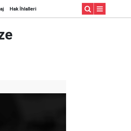
aj
Hak İhlalleri
ze