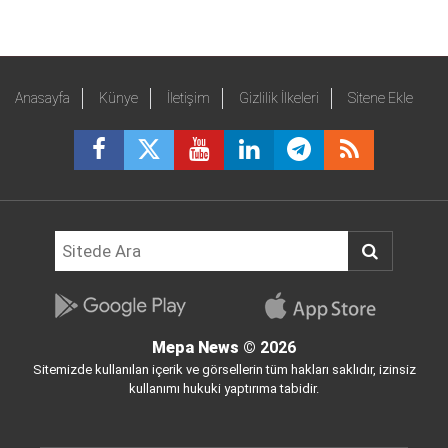
Anasayfa
Künye
İletişim
Gizlilik İlkeleri
Sitene Ekle
Mepa News
© 2026
Sitemizde kullanılan içerik ve görsellerin tüm hakları saklıdır, izinsiz
kullanımı hukuki yaptırıma tabidir.