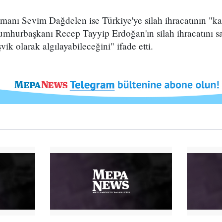
uzmanı Sevim Dağdelen ise Türkiye'ye silah ihracatının "
umhurbaşkanı Recep Tayyip Erdoğan'ın silah ihracatını sa
şvik olarak algılayabileceğini" ifade etti.