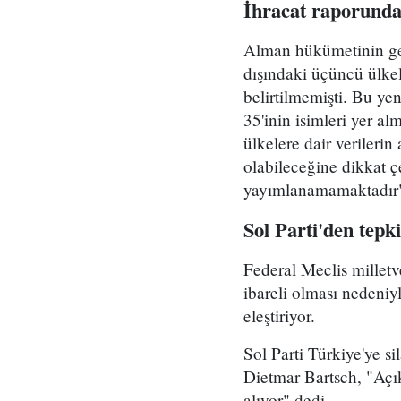
İ
hracat raporunda 
Alman hükümetinin geç
dışındaki üçüncü ülkele
belirtilmemişti. Bu y
35'inin isimleri yer a
ülkelere dair verileri
olabileceğine dikkat çe
yayımlanamamaktadır" i
Sol Parti'den tepki
Federal Meclis milletve
ibareli olması nedeniy
eleştiriyor.
Sol Parti Türkiye'ye si
Dietmar Bartsch, "Açı
alıyor" dedi.