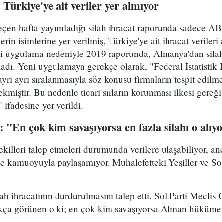
Türkiye'ye ait veriler yer alm
ıyor
en hafta yayımladığı silah ihracat raporunda sadece A
rin isimlerine yer verilmiş, Türkiye'ye ait ihracat verileri 
eni uygulama nedeniyle 2019 raporunda, Almanya'dan silah
lmadı. Yeni uygulamaya gerekçe olarak, "Federal İstatistik 
n ayrı ayrı sıralanmasıyla söz konusu firmaların tespit edi
kmiştir. Bu nedenle ticari sırların korunması ilkesi gereği 
fadesine yer verildi.
: "En çok kim savaşıyorsa en fazla silahı o alıy
killeri talep etmeleri durumunda verilere ulaşabiliyor, anc
le kamuoyuyla paylaşamıyor. Muhalefetteki Yeşiller ve So
lah ihracatının durdurulmasını talep etti. Sol Parti Mecli
kça görünen o ki; en çok kim savaşıyorsa Alman hükümeti