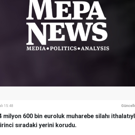
lı 15:48
Güncell
 milyon 600 bin euroluk muharebe silahı ithalatıy
irinci sıradaki yerini korudu.