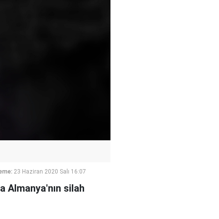
eme:
23 Haziran 2020 Salı 16:07
la Almanya'nın silah