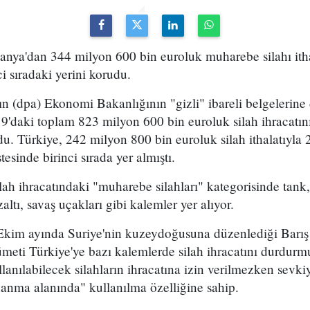
anya'dan 344 milyon 600 bin euroluk muharebe silahı it
ci sıradaki yerini korudu.
n (dpa) Ekonomi Bakanlığının "gizli" ibareli belgelerine
'daki toplam 823 milyon 600 bin euroluk silah ihracatını
du. Türkiye, 242 milyon 800 bin euroluk silah ithalatıyla
tesinde birinci sırada yer almıştı.
h ihracatındaki "muharebe silahları" kategorisinde tank, 
zaltı, savaş uçakları gibi kalemler yer alıyor.
 Ekim ayında Suriye'nin kuzeydoğusuna düzenlediği Barış 
eti Türkiye'ye bazı kalemlerde silah ihracatını durdurm
lanılabilecek silahların ihracatına izin verilmezken sevkiy
nanma alanında" kullanılma özelliğine sahip.