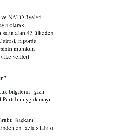
B ve NATO üyeleri
ayrı olarak
 satın alan 45 ülkeden
Dairesi, raporda
lmesinin mümkün
ülke verileri
or"
ak bilgilerin "gizli"
l Parti bu uygulamayı
s Grubu Başkanı
nden en fazla silahı o