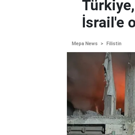
Türkiye,
İsrail'e
Mepa News
>
Filistin