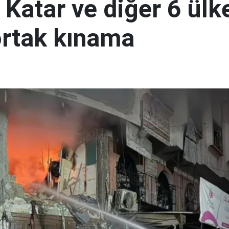
 Katar ve diğer 6 ül
 ortak kınama