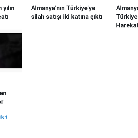
 yılın
Almanya'nın Türkiye'ye
Almanya
catı
silah satışı iki katına çıktı
Türkiye'
Harekatı
dan
or
leri