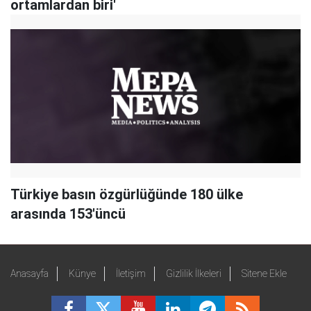
ortamlardan biri'
Türkiye basın özgürlüğünde 180 ülke
arasında 153'üncü
Anasayfa
Künye
İletişim
Gizlilik İlkeleri
Sitene Ekle