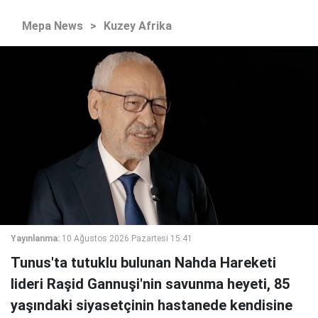
Mepa News
>
Kuzey Afrika
Yayınlanma:
10 Ağustos 2026 Pazartesi 15:41
Tunus'ta tutuklu bulunan Nahda Hareketi
lideri Raşid Gannuşi'nin savunma heyeti, 85
yaşındaki siyasetçinin hastanede kendisine