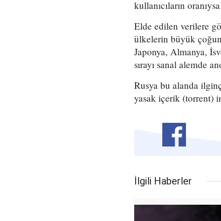
kullanıcıların oranıys
Elde edilen verilere g
ülkelerin büyük çoğunl
Japonya, Almanya, İsve
sırayı sanal alemde a
Rusya bu alanda ilginç 
yasak içerik (torrent) i
İlgili Haberler