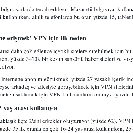
lgisayarlarda tercih ediliyor. Masaüstü bilgisayar kullan
 kullanırken, akıllı telefonlarda bu oran yüzde 15, tablet 
ine erişmek' VPN için ilk neden
rısı daha çok eğlence içerikli sitelere girebilmek için bu
ken, yüzde 34'lük bir kesim sansürlü haber siteleri ve sos
ediyor.
 internette anonim gözükmek, yüzde 27 yasaklı içerik indi
leyse arkadaş ve ailesiyle görüşebilmek için VPN sitelerini
kümetten saklamak için VPN kullananların oranıysa yüzde 
 yaş arası kullanıyor
aklaşık üçte 2'sini erkekler oluşturuyor (yüzde 62). VPN 
yüzde 35'lik oranla en çok 16-24 yaş arası kullanırken, 25-