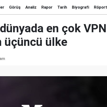
ler
Görüş
Analiz
Rapor
Tarih
Biyografi
Röport
 dünyada en çok VPN
n üçüncü ülke
şam