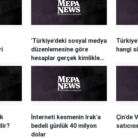
'Türkiye'deki sosyal medya
Türkiye
ri
düzenlemesine göre
hangi s
hesaplar gerçek kimlikle
açılacak'
ok
İnterneti kesmenin Irak'a
Çin'de 
lir?
bedeli günlük 40 milyon
satıcısı
dolar