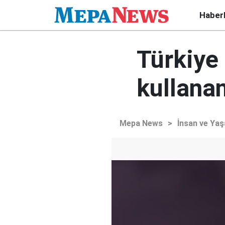
Haber
Türkiye
kullana
Mepa News
>
İnsan ve Ya