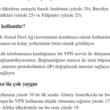
er ülkelerse sırasıyla Suudi Arabistan (yüzde 29), Brezily
likleri (yüzde 25) ve Filipinler (yüzde 25).
 kullanılır?
rk (Sanal Özel Ağ) kavramının kısaltması olarak kullan
manın en kolay yollarından birisi olarak görülüyor.
kıllı telefonunuza kurduğunuz bir VPN servisi ile dünyanın
ağlanabiliyorsunuz. Bağlandığınız sunucu ile sizin bilgisa
s, internet protokolünüzü (IP) değiştirerek internet sağlayıc
sağlıyor.
a'da çok yaygın
llanımı yüzde 30 ile ilk sırada. Güney Amerika'da ise b
upa'da VPN kullanımı düşük olmasına rağmen yüzde 17'l
 Afrika ülkelerinde ise bu oran yüzde 19.