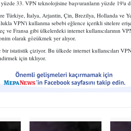
a yüzde 33. VPN teknolojisine başvuranların yüzde 19'u d
öre Türkiye, İtalya, Arjantin, Çin, Brezilya, Hollanda ve Y
ukla VPN'i kullanma sebebi eğlence içerikli sitelere eri
ç ve Fransa gibi ülkelerdeki internet kullanıcılarının VPN
nonim olarak gözükmek yer alıyor.
bir istatistik çiziyor. Bu ülkede internet kullanıcıları VPN
ndirmek için tıklıyor.