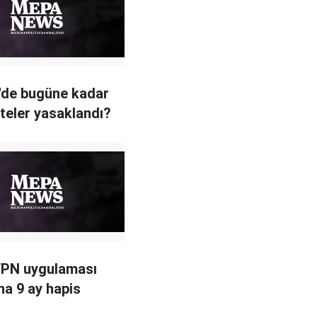
'de bugüne kadar
iteler yasaklandı?
VPN uygulaması
na 9 ay hapis