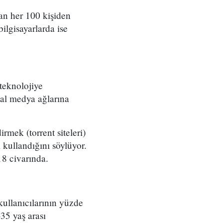
an her 100 kişiden
bilgisayarlarda ise
 teknolojiye
yal medya ağlarına
rmek (torrent siteleri)
 kullandığını söylüyor.
18 civarında.
kullanıcılarının yüzde
35 yaş arası