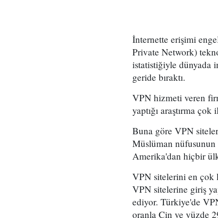
İnternette erişimi eng
Private Network) tekno
istatistiğiyle dünyada
geride bıraktı.
VPN hizmeti veren firm
yaptığı araştırma çok il
Buna göre VPN siteler
Müslüman nüfusunun yo
Amerika'dan hiçbir ülk
VPN sitelerini en çok 
VPN sitelerine giriş y
ediyor. Türkiye'de VPN
oranla Çin ve yüzde 2