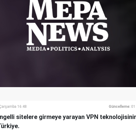
Çarşamba 16:48
Güncelleme:
01
engelli sitelere girmeye yarayan VPN teknolojisin
Türkiye.