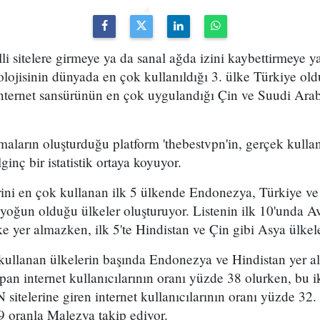
elli sitelere girmeye ya da sanal ağda izini kaybettirmeye 
lojisinin dünyada en çok kullanıldığı 3. ülke Türkiye old
 internet sansürünün en çok uygulandığı Çin ve Suudi Arabi
aların oluşturduğu platform 'thebestvpn'in, gerçek kullan
ginç bir istatistik ortaya koyuyor.
ini en çok kullanan ilk 5 ülkende Endonezya, Türkiye ve
ğun olduğu ülkeler oluşturuyor. Listenin ilk 10'unda 
e yer almazken, ilk 5'te Hindistan ve Çin gibi Asya ülkel
kullanan ülkelerin başında Endonezya ve Hindistan yer al
apan internet kullanıcılarının oranı yüzde 38 olurken, bu i
 sitelerine giren internet kullanıcılarının oranı yüzde 32
9 oranla Malezya takip ediyor.