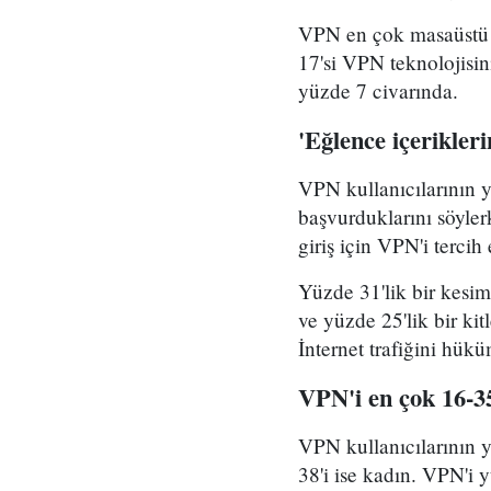
VPN en çok masaüstü bi
17'si VPN teknolojisini
yüzde 7 civarında.
'Eğlence içerikler
VPN kullanıcılarının ya
başvurduklarını söyler
giriş için VPN'i tercih 
Yüzde 31'lik bir kesim
ve yüzde 25'lik bir kit
İnternet trafiğini hü
VPN'i en çok 16-35
VPN kullanıcılarının y
38'i ise kadın. VPN'i 