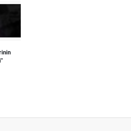
inin
i"