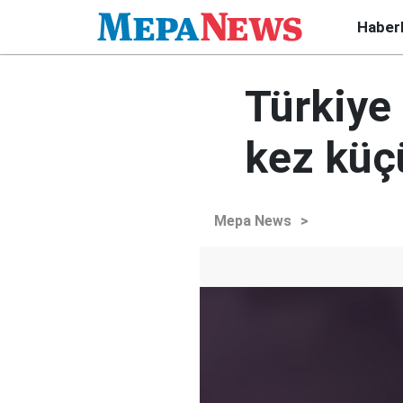
Haber
Türkiye 
kez küç
Mepa News
>