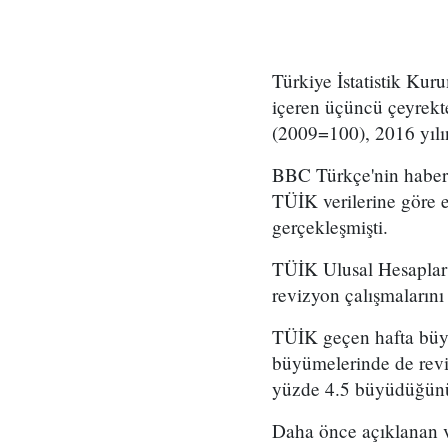
Türkiye İstatistik Kur
içeren üçüncü çeyrekte
(2009=100), 2016 yılın
BBC Türkçe'nin haberi
TÜİK verilerine göre 
gerçekleşmişti.
TÜİK Ulusal Hesaplar
revizyon çalışmalarını
TÜİK geçen hafta büyü
büyümelerinde de revi
yüzde 4.5 büyüdüğünü
Daha önce açıklanan v