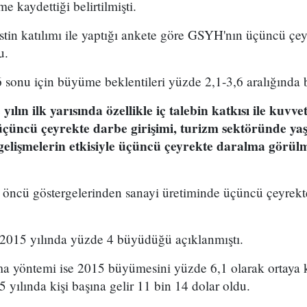
e kaydettiği belirtilmişti.
stin katılımı ile yaptığı ankete göre GSYH'nın üçüncü çe
u.
 sonu için büyüme beklentileri yüzde 2,1-3,6 aralığında 
ılın ilk yarısında özellikle iç talebin katkısı ile kuvv
çüncü çeyrekte darbe girişimi, turizm sektöründe ya
 gelişmelerin etkisiyle üçüncü çeyrekte daralma görül
öncü göstergelerinden sanayi üretiminde üçüncü çeyrekt
2015 yılında yüzde 4 büyüdüğü açıklanmıştı.
a yöntemi ise 2015 büyümesini yüzde 6,1 olarak ortaya 
yılında kişi başına gelir 11 bin 14 dolar oldu.