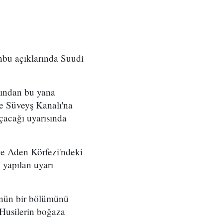
nbu açıklarında Suudi
sından bu yana
 ve Süveyş Kanalı'na
çacağı uyarısında
ve Aden Körfezi'ndeki
 yapılan uyarı
lünün bir bölümünü
Husilerin boğaza