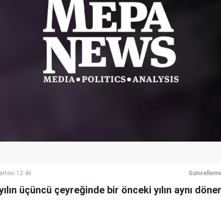
artesi 12:46
Güncelleme
ılın üçüncü çeyreğinde bir önceki yılın aynı dön