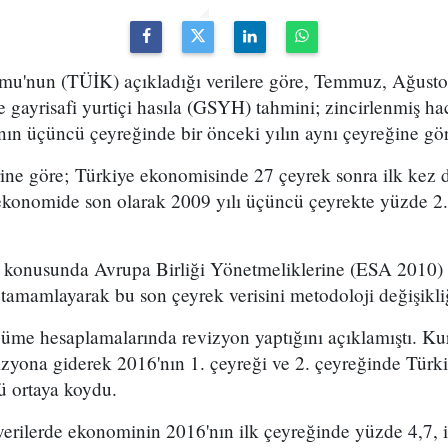
umu'nun (TÜİK) açıkladığı verilere göre, Temmuz, Ağustos
 gayrisafi yurtiçi hasıla (GSYH) tahmini; zincirlenmiş h
ın üçüncü çeyreğinde bir önceki yılın aynı çeyreğine gör
ne göre; Türkiye ekonomisinde 27 çeyrek sonra ilk kez d
ekonomide son olarak 2009 yılı üçüncü çeyrekte yüzde 2
 konusunda Avrupa Birliği Yönetmeliklerine (ESA 2010) 
 tamamlayarak bu son çeyrek verisini metodoloji değişikli
me hesaplamalarında revizyon yaptığını açıklamıştı. Ku
zyona giderek 2016'nın 1. çeyreği ve 2. çeyreğinde Türk
 ortaya koydu.
erilerde ekonominin 2016'nın ilk çeyreğinde yüzde 4,7, i