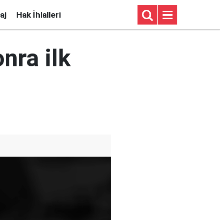
aj
Hak İhlalleri
nra ilk