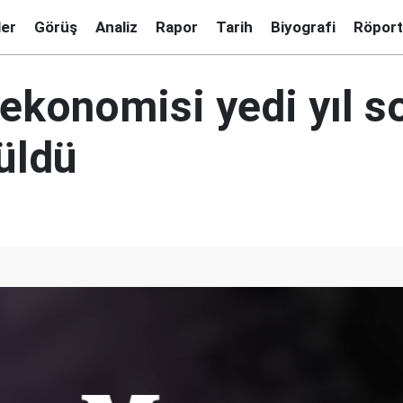
ler
Görüş
Analiz
Rapor
Tarih
Biyografi
Röport
ekonomisi yedi yıl so
üldü