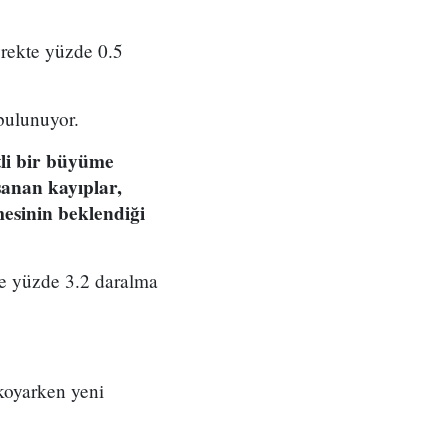
yrekte yüzde 0.5
bulunuyor.
etli bir büyüme
şanan kayıplar,
mesinin beklendiği
e yüzde 3.2 daralma
koyarken yeni