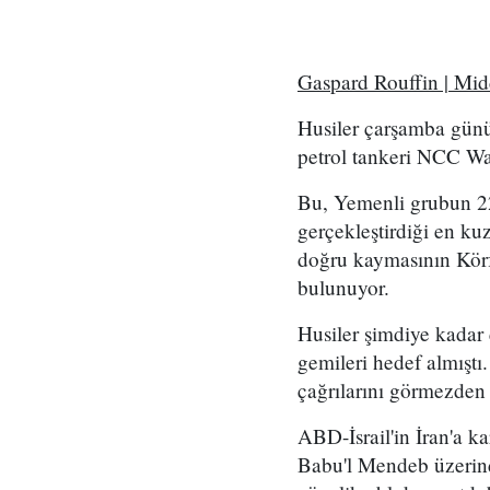
Gaspard Rouffin | Mi
Husiler çarşamba günü
petrol tankeri NCC Wafa
Bu, Yemenli grubun 2
gerçekleştirdiği en kuz
doğru kaymasının Körf
bulunuyor.
Husiler şimdiye kadar
gemileri hedef almıştı
çağrılarını görmezden
ABD-İsrail'in İran'a k
Babu'l Mendeb üzerind