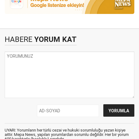
HABERE
YORUM KAT
UYARI: Yorumların her türlü cezai ve hukuki sorumluluğu yazan kişiye
aittir. Mepa News, yapılan yorumlardan sorumlu değildir. Her bir yorum
600 karakterle (boşluklu) sınırlıdır.