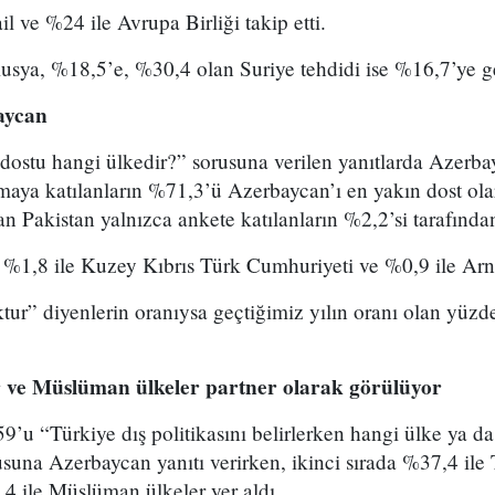
l ve %24 ile Avrupa Birliği takip etti.
sya, %18,5’e, %30,4 olan Suriye tehdidi ise %16,7’ye ge
aycan
dostu hangi ülkedir?” sorusuna verilen yanıtlarda Azerbay
ırmaya katılanların %71,3’ü Azerbaycan’ı en yakın dost ola
an Pakistan yalnızca ankete katılanların %2,2’si tarafından
 %1,8 ile Kuzey Kıbrıs Türk Cumhuriyeti ve %0,9 ile Arna
tur” diyenlerin oranıysa geçtiğimiz yılın oranı olan yüz
 ve Müslüman ülkeler partner olarak görülüyor
’u “Türkiye dış politikasını belirlerken hangi ülke ya da 
usuna Azerbaycan yanıtı verirken, ikinci sırada %37,4 ile
4 ile Müslüman ülkeler yer aldı.