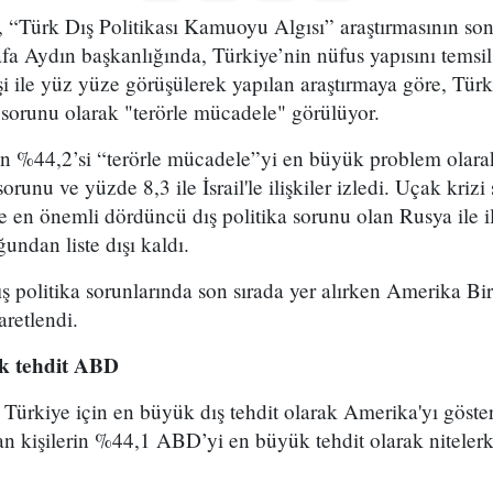
, “Türk Dış Politikası Kamuoyu Algısı” araştırmasının son
fa Aydın başkanlığında, Türkiye’nin nüfus yapısını temsil 
şi ile yüz yüze görüşülerek yapılan araştırmaya göre, Türk
 sorunu olarak "terörle mücadele" görülüyor.
rın %44,2’si “terörle mücadele”yi en büyük problem olara
orunu ve yüzde 8,3 ile İsrail'le ilişkiler izledi. Uçak krizi
e en önemli dördüncü dış politika sorunu olan Rusya ile ili
undan liste dışı kaldı.
ş politika sorunlarında son sırada yer alırken Amerika Bir
aretlendi.
ük tehdit ABD
, Türkiye için en büyük dış tehdit olarak Amerika'yı göste
an kişilerin %44,1 ABD’yi en büyük tehdit olarak niteler