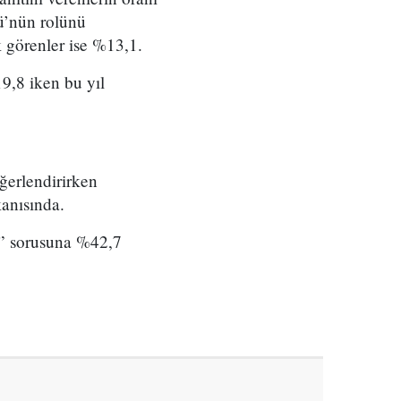
ü’nün rolünü
 görenler ise %13,1.
9,8 iken bu yıl
eğerlendirirken
kanısında.
r” sorusuna %42,7