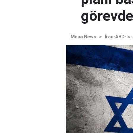
görevden
Mepa News
>
İran-ABD-İsr