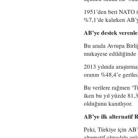
1951’den beri NATO üy
%7,1’de kalırken AB’y
AB’ye destek verenle
Bu arada Avrupa Birliğ
mukayese edildiğinde sı
2013 yılında araştırma
oranın %48,4’e geriled
Bu verilere rağmen ‘T
iken bu yıl yüzde 81,3
olduğunu kanıtlıyor.
AB’ye ilk alternatif 
Peki, Türkiye için AB’
alternatif olmadığı anl