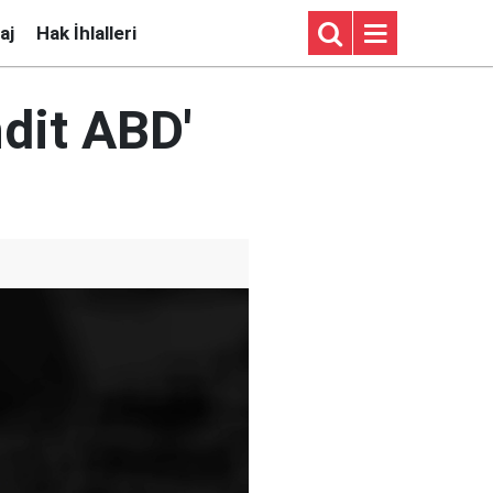
aj
Hak İhlalleri
hdit ABD'