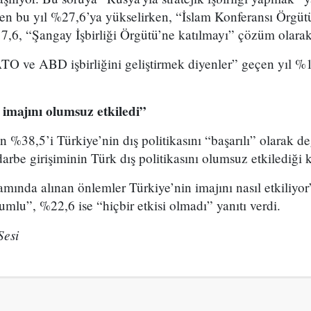
den bu yıl %27,6’ya yükselirken, “İslam Konferansı Örgüt
7,6, “Şangay İşbirliği Örgütü’ne katılmayı” çözüm olarak
TO ve ABD işbirliğini geliştirmek diyenler” geçen yıl %1
majını olumsuz etkiledi”
n %38,5’i Türkiye’nin dış politikasını “başarılı” olarak d
be girişiminin Türk dış politikasını olumsuz etkilediği 
mında alınan önlemler Türkiye’nin imajını nasıl etkiliyo
lu”, %22,6 ise “hiçbir etkisi olmadı” yanıtı verdi.
Sesi