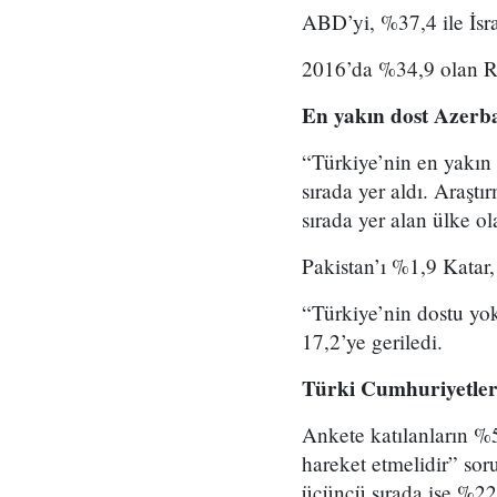
ABD’yi, %37,4 ile İsrai
2016’da %34,9 olan Ru
En yakın dost Azerb
“Türkiye’nin en yakın 
sırada yer aldı. Araşt
sırada yer alan ülke ol
Pakistan’ı %1,9 Katar,
“Türkiye’nin dostu yok
17,2’ye geriledi.
Türki Cumhuriyetler
Ankete katılanların %59
hareket etmelidir” sor
üçüncü sırada ise %22,