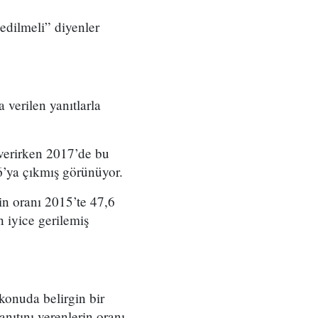
edilmeli” diyenler
 verilen yanıtlarla
 verirken 2017’de bu
6’ya çıkmış görünüyor.
n oranı 2015’te 47,6
 iyice gerilemiş
konuda belirgin bir
anıtını verenlerin oranı