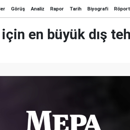
ler
Görüş
Analiz
Rapor
Tarih
Biyografi
Röport
 için en büyük dış te