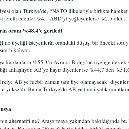
esi olan Türkiye’de, “NATO ülkeleriyle birlikte hareket 
i tercih edenler %4,1 ABD’yi yeğleyenlerse %2,5 oldu.
rin oranı %48,4’e geriledi
i’ne üyeliği isteyenlerin orandaki düşüş, bir önceki soruya
nırlı kalıyor.
ya katılanların %55,3’ü Avrupa Birliği’ne üyeliğe destek
iği anlaşılıyor. AB’ye hayır diyenler ise %44,7’den %51,
ürkiye AB’ye hiçbir zaman tam üye olamayacak’ diyenleri
’e yükseldi. Bu da Türkiye’de AB’ye tam üyelik umutların
Rusya
nin alternatifi ne? Araştırmaya yakından bakıldığında bu 
aşılıyor. Bu soruya “Rusya'yla stratejik işbirliği yapmak” y