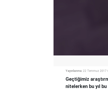
Yayınlanma:
22 Temmuz 2017 C
Geçtiğimiz araştırm
nitelerken bu yıl b