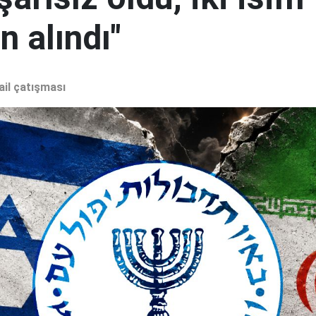
 alındı"
ail çatışması