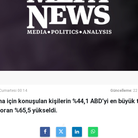
umartesi 00:14
Güncelleme:
22
a için konuşulan kişilerin %44,1 ABD’yi en büyük 
u oran %65,5 yükseldi.