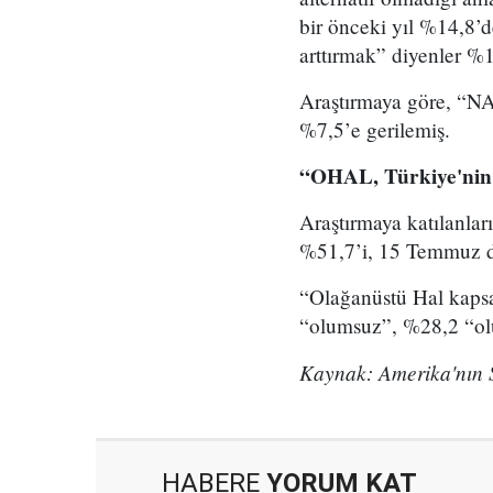
bir önceki yıl %14,8’
arttırmak” diyenler %1
Araştırmaya göre, “NA
%7,5’e gerilemiş.
“OHAL, Türkiye'nin i
Araştırmaya katılanları
%51,7’i, 15 Temmuz dar
“Olağanüstü Hal kapsa
“olumsuz”, %28,2 “olum
Kaynak: Amerika'nın 
HABERE
YORUM KAT