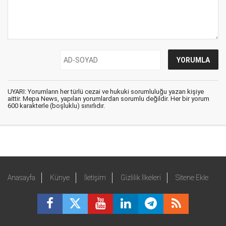
UYARI: Yorumların her türlü cezai ve hukuki sorumluluğu yazan kişiye
aittir. Mepa News, yapılan yorumlardan sorumlu değildir. Her bir yorum
600 karakterle (boşluklu) sınırlıdır.
Anasayfa
Künye
İletişim
Gizlilik İlkeleri
Sitene Ekle