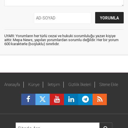
UYARI: Yorumların her türlü cezai ve hukuki sorumluluğu yazan kişiye
aittir. Mepa News, yapılan yorumlardan sorumlu değildir. Her bir yorum
600 karakterle (boşluklu) sınırlıdır.
Anasayfa
Künye
İletişim
Gizlilik İlkeleri
Sitene Ekle