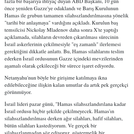
fazla bir başarıya ihtiyaç duyan ABD Başkanı, 10 gün
önce yeniden Gazze'ye odaklandı ve Barış Kurulunun
Hamas ile grubun tamamen silahsızlandırılmasına yönelik
"tarihi bir anlaşmaya" vardığını açıkladı. Kurulun baş
temsilcisi Nickolay Mladenov daha sonra X'te yaptığı
açıklamada, silahların devreden çıkarılması sürecinin
İsrail askerlerinin çekilmesiyle "eş zamanlı" ilerlemesi
gerektiğini dikkatle anlattı. Bu, Hamas silahlarını teslim
ederken İsrail ordusunun Gazze içindeki mevzilerinden
aşamalı olarak çekileceği bir sürece işaret ediyordu.
Netanyahu'nun böyle bir girişime katılmaya ikna
edilebileceğine ilişkin kalan umutlar da artık pek gerçekçi
görünmüyor.
İsrail lideri pazar günü, "Hamas silahsızlandırılana kadar
İsrail ordusu hiçbir şekilde çekilmeyecek. Hamas'ın
silahsızlandırılması derken ağır silahları, hafif silahları,
bütün silahları kastediyorum. Ve gerçek bir
silahsızlanmadan söz ediyoruz, göstermelik bir