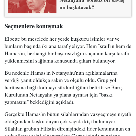
mı başlatacak?
Seçmenlere konuşmak
Elbette bu meselede her yerde kuşkucu isimler var ve
bunların başında iki ana taraf geliyor. Hem İsrail'in hem de
Hamas'ın, herhangi bir başarısızlığın suçunun karşı tarafa
yüklenmesini sağlama konusunda çıkarı bulunuyor.
Bu nedenle Hamas'ın Netanyahu'nun açıklamalarına
verdiği yanıt oldukça sakin ve ölçülü oldu. Grup yol
haritasına bağlı kalmayı sürdürdüğünü belirtti ve Barış
Kurulunun Netanyahu'ya plana uyması için "baskı
yapmasını" beklediğini açıkladı.
Gerçekte Hamas'ın bütün silahlarından vazgeçmeye niyetli
olduğundan kuşku duyan çok sayıda kişi bulunuyor.
Silahlar, grubun Filistin direnişindeki lider konumunun en
açık göstergesini oluştururken Gazze içinde meydana