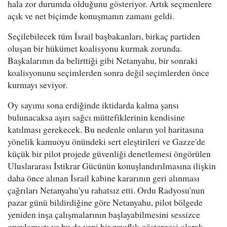
hala zor durumda olduğunu gösteriyor. Artık seçmenlere
açık ve net biçimde konuşmanın zamanı geldi.
Seçilebilecek tüm İsrail başbakanları, birkaç partiden
oluşan bir hükümet koalisyonu kurmak zorunda.
Başkalarının da belirttiği gibi Netanyahu, bir sonraki
koalisyonunu seçimlerden sonra değil seçimlerden önce
kurmayı seviyor.
Oy sayımı sona erdiğinde iktidarda kalma şansı
bulunacaksa aşırı sağcı müttefiklerinin kendisine
katılması gerekecek. Bu nedenle onların yol haritasına
yönelik kamuoyu önündeki sert eleştirileri ve Gazze'de
küçük bir pilot projede güvenliği denetlemesi öngörülen
Uluslararası İstikrar Gücünün konuşlandırılmasına ilişkin
daha önce alınan İsrail kabine kararının geri alınması
çağrıları Netanyahu'yu rahatsız etti. Ordu Radyosu'nun
pazar günü bildirdiğine göre Netanyahu, pilot bölgede
yeniden inşa çalışmalarının başlayabilmesini sessizce
onaylamıştı ve bu da yeni bir zayıflık göstergesi olarak