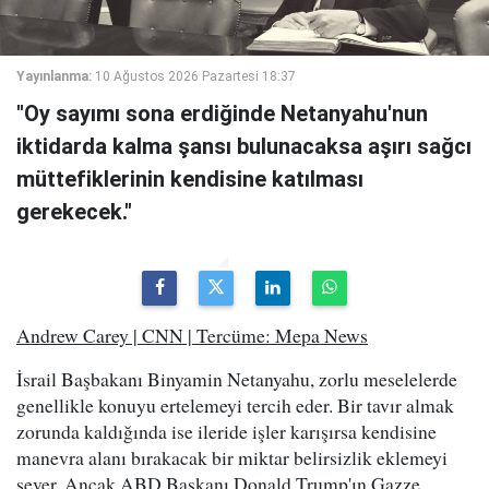
Yayınlanma:
10 Ağustos 2026 Pazartesi 18:37
"Oy sayımı sona erdiğinde Netanyahu'nun
iktidarda kalma şansı bulunacaksa aşırı sağcı
müttefiklerinin kendisine katılması
gerekecek."
Andrew Carey | CNN | Tercüme: Mepa News
İsrail Başbakanı Binyamin Netanyahu, zorlu meselelerde
genellikle konuyu ertelemeyi tercih eder. Bir tavır almak
zorunda kaldığında ise ileride işler karışırsa kendisine
manevra alanı bırakacak bir miktar belirsizlik eklemeyi
sever. Ancak ABD Başkanı Donald Trump'ın Gazze